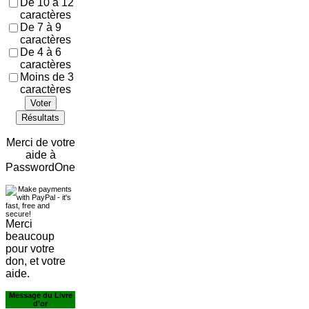
De 10 à 12
caractères
De 7 à 9
caractères
De 4 à 6
caractères
Moins de 3
caractères
Voter
Résultats
Merci de votre
aide à
PasswordOne
Merci
beaucoup
pour votre
don, et votre
aide.
Message du Livre
d'or