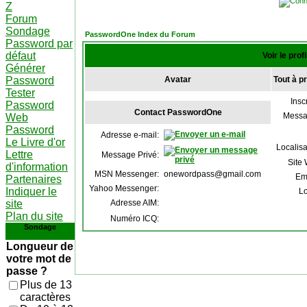
Z
Forum
Sondage
PasswordOne Index du Forum
Password par
défaut
Voir le pro
Générer
Password
Avatar
Tout à 
Tester
Inscr
Password
Contact PasswordOne
Messa
Web
Password
Adresse e-mail:
Le Livre d'or
Localisa
Lettre
Message Privé:
Site
d'information
MSN Messenger:
onewordpass@gmail.com
Em
Partenaires
Yahoo Messenger:
Indiquer le
Lo
site
Adresse AIM:
Plan du site
Numéro ICQ:
Sondage
Longueur de
votre mot de
passe ?
Plus de 13
caractères