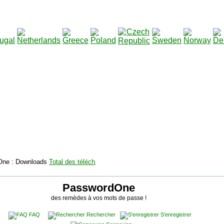
2115131
Total des téléchargements
:
|
Total des fichiers à 
PasswordOne
des remèdes à vos mots de passe !
FAQ
Rechercher
S'enregistrer