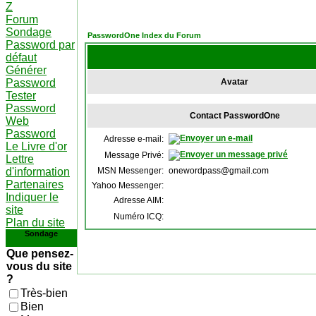
Z
Forum
Sondage
PasswordOne Index du Forum
Password par
défaut
Générer
Password
Avatar
Tester
Password
Contact PasswordOne
Web
Password
Adresse e-mail:
Le Livre d'or
Message Privé:
Lettre
d'information
MSN Messenger:
onewordpass@gmail.com
Partenaires
Yahoo Messenger:
Indiquer le
Adresse AIM:
site
Numéro ICQ:
Plan du site
Sondage
Que pensez-
vous du site
?
Très-bien
Bien