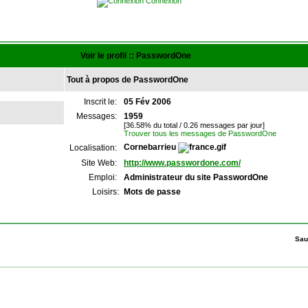
Connexion
Voir le profil :: PasswordOne
Tout à propos de PasswordOne
Inscrit le:
05 Fév 2006
Messages:
1959
[36.58% du total / 0.26 messages par jour]
Trouver tous les messages de PasswordOne
Cornebarrieu
Localisation:
Site Web:
http://www.passwordone.com/
Emploi:
Administrateur du site PasswordOne
Loisirs:
Mots de passe
Sau