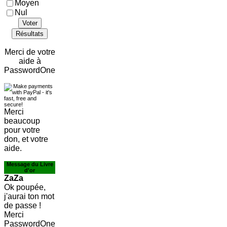
Moyen
Nul
Voter
Résultats
Merci de votre
aide à
PasswordOne
Merci
beaucoup
pour votre
don, et votre
aide.
Message du Livre
d'or
ZaZa
Ok poupée,
j'aurai ton mot
de passe !
Merci
PasswordOne