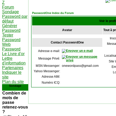
Z
Forum
Sondage
PasswordOne Index du Forum
Password par
défaut
Voir le pro
Générer
Password
Avatar
Tout à 
Tester
Inscr
Password
Contact PasswordOne
Messa
Web
Password
Adresse e-mail:
Le Livre d'or
Localisa
Lettre
Message Privé:
Site
d'information
MSN Messenger:
onewordpass@gmail.com
Em
Partenaires
Yahoo Messenger:
Indiquer le
Lo
site
Adresse AIM:
Plan du site
Numéro ICQ:
Sondage
Combien de
mots de
passe
retenez-vous
?