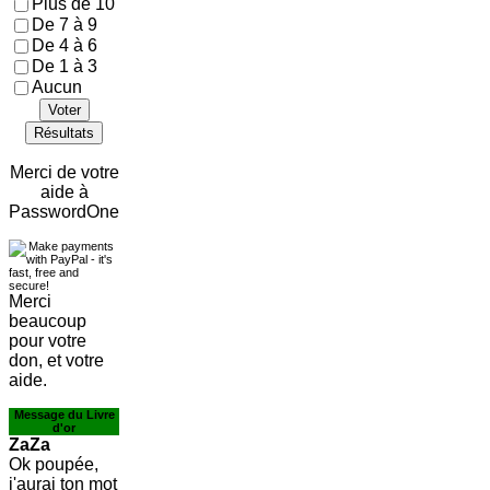
Plus de 10
De 7 à 9
De 4 à 6
De 1 à 3
Aucun
Voter
Résultats
Merci de votre
aide à
PasswordOne
Merci
beaucoup
pour votre
don, et votre
aide.
Message du Livre
d'or
ZaZa
Ok poupée,
j'aurai ton mot