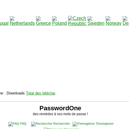
2115136
Total des téléchargements
:
|
Total des fichiers à t
PasswordOne
des remèdes à vos mots de passe !
FAQ
Rechercher
S'enregistrer