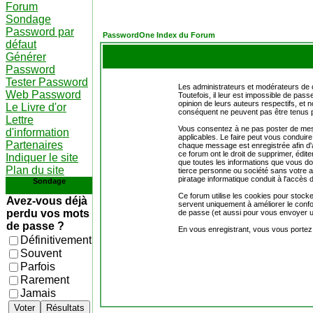
Forum
Sondage
Password par
PasswordOne Index du Forum
défaut
Générer
Password
Tester Password
Les administrateurs et modérateurs de 
Web Password
Toutefois, il leur est impossible de p
opinion de leurs auteurs respectifs, e
Le Livre d'or
conséquent ne peuvent pas être tenus 
Lettre
Vous consentez à ne pas poster de messa
d'information
applicables. Le faire peut vous conduir
Partenaires
chaque message est enregistrée afin d'ai
ce forum ont le droit de supprimer, édite
Indiquer le site
que toutes les informations que vous 
Plan du site
tierce personne ou société sans votre a
piratage informatique conduit à l'accès
Sondage
Ce forum utilise les cookies pour stock
Avez-vous déjà
servent uniquement à améliorer le confort
perdu vos mots
de passe (et aussi pour vous envoyer u
de passe ?
En vous enregistrant, vous vous portez 
Définitivement
Souvent
Parfois
Rarement
Jamais
Voter
Résultats