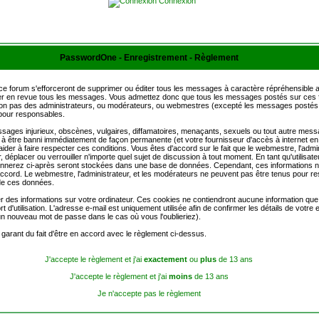
Connexion
PasswordOne - Enregistrement - Règlement
ce forum s'efforceront de supprimer ou éditer tous les messages à caractère répréhensible 
asser en revue tous les messages. Vous admettez donc que tous les messages postés sur ces 
t non pas des administrateurs, ou modérateurs, ou webmestres (excepté les messages posté
pour responsables.
ges injurieux, obscènes, vulgaires, diffamatoires, menaçants, sexuels ou tout autre message
e à être banni immédiatement de façon permanente (et votre fournisseur d'accès à internet en
der à faire respecter ces conditions. Vous êtes d'accord sur le fait que le webmestre, l'admi
r, déplacer ou verrouiller n'importe quel sujet de discussion à tout moment. En tant qu'utilisate
donnerez ci-après seront stockées dans une base de données. Cependant, ces informations 
ccord. Le webmestre, l'administrateur, et les modérateurs ne peuvent pas être tenus pour re
 de ces données.
er des informations sur votre ordinateur. Ces cookies ne contiendront aucune information que 
 d'utilisation. L'adresse e-mail est uniquement utilisée afin de confirmer les détails de votre
n nouveau mot de passe dans le cas où vous l'oublieriez).
garant du fait d'être en accord avec le règlement ci-dessus.
J'accepte le règlement et j'ai
exactement
ou
plus
de 13 ans
J'accepte le règlement et j'ai
moins
de 13 ans
Je n'accepte pas le règlement