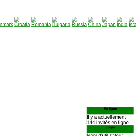
290
élécharger
:
En ligne
Il y a actuellement
144 invités en ligne
Login
Nom d'utilisateur