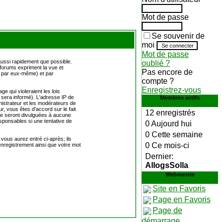
Mot de passe
Se souvenir de
moi
Mot de passe
aussi rapidement que possible.
oublié ?
forums expriment la vue et
Pas encore de
s par eux-même) et par
compte ?
Enregistrez-vous
 qui violeraient les lois
 sera informé). L'adresse IP de
Membres actifs
nistrateur et les modérateurs de
ur, vous êtes d'accord sur le fait
12 enregistrés
ne seront divulguées à aucune
sponsables si une tentative de
0 Aujourd hui
0 Cette semaine
vous aurez entré ci-après; ils
0 Ce mois-ci
 enregistrement ainsi que votre mot
Dernier:
AllogsSolla
Webmestre
Site en Favoris
Page en Favoris
Page de
démarrage