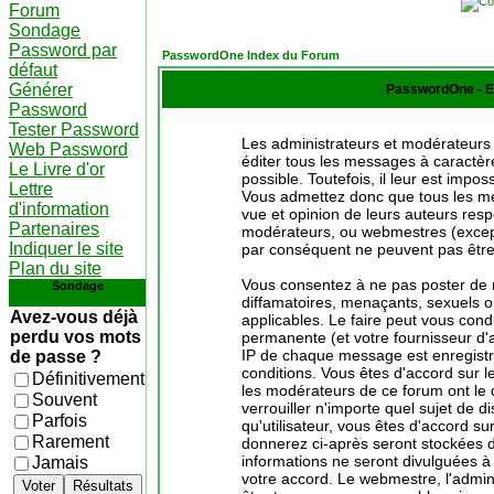
Forum
Sondage
Password par
PasswordOne Index du Forum
défaut
Générer
PasswordOne - E
Password
Tester Password
Les administrateurs et modérateurs 
Web Password
éditer tous les messages à caractè
Le Livre d'or
possible. Toutefois, il leur est imp
Lettre
Vous admettez donc que tous les me
d'information
vue et opinion de leurs auteurs resp
Partenaires
modérateurs, ou webmestres (excep
Indiquer le site
par conséquent ne peuvent pas être
Plan du site
Vous consentez à ne pas poster de 
Sondage
diffamatoires, menaçants, sexuels ou
Avez-vous déjà
applicables. Le faire peut vous con
perdu vos mots
permanente (et votre fournisseur d'
IP de chaque message est enregistré
de passe ?
conditions. Vous êtes d'accord sur le
Définitivement
les modérateurs de ce forum ont le d
Souvent
verrouiller n'importe quel sujet de 
Parfois
qu'utilisateur, vous êtes d'accord su
Rarement
donnerez ci-après seront stockées
informations ne seront divulguées à
Jamais
votre accord. Le webmestre, l'admin
Voter
Résultats