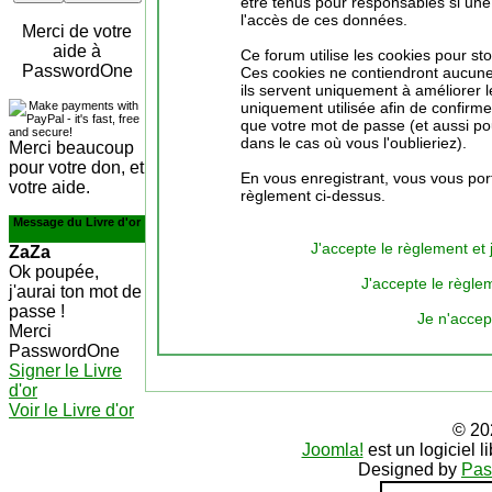
être tenus pour responsables si une 
l'accès de ces données.
Merci de votre
aide à
Ce forum utilise les cookies pour st
PasswordOne
Ces cookies ne contiendront aucune 
ils servent uniquement à améliorer le
uniquement utilisée afin de confirmer
que votre mot de passe (et aussi p
dans le cas où vous l'oublieriez).
Merci beaucoup
pour votre don, et
En vous enregistrant, vous vous port
votre aide.
règlement ci-dessus.
Message du Livre d'or
J'accepte le règlement et 
ZaZa
Ok poupée,
J'accepte le règlem
j'aurai ton mot de
passe !
Je n'accep
Merci
PasswordOne
Signer le Livre
d'or
Voir le Livre d'or
© 20
Joomla!
est un logiciel 
Designed by
Pas