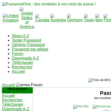
News A-Z
Tester Password
Générer Password
Password par défaut
Forum
Downloads A-Z
Télécharger
Rechercher
Accueil
Accueil
Forum
Menu principal
Pas
Accueil
des remèdes
Rechercher
Télécharger
FAQ
Downloads A-Z