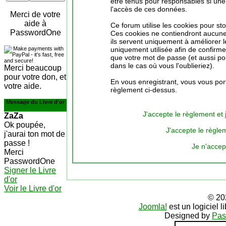
être tenus pour responsables si une 
l'accès de ces données.
Merci de votre
aide à
Ce forum utilise les cookies pour st
PasswordOne
Ces cookies ne contiendront aucune 
ils servent uniquement à améliorer le
uniquement utilisée afin de confirmer
que votre mot de passe (et aussi p
dans le cas où vous l'oublieriez).
Merci beaucoup
pour votre don, et
En vous enregistrant, vous vous port
votre aide.
règlement ci-dessus.
Message du Livre d'or
J'accepte le règlement et 
ZaZa
Ok poupée,
J'accepte le règlem
j'aurai ton mot de
passe !
Je n'accep
Merci
PasswordOne
Signer le Livre
d'or
Voir le Livre d'or
© 20
Joomla!
est un logiciel 
Designed by
Pas