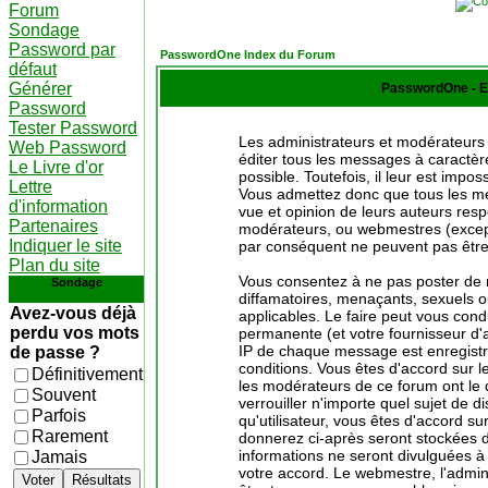
Forum
Sondage
Password par
PasswordOne Index du Forum
défaut
Générer
PasswordOne - E
Password
Tester Password
Les administrateurs et modérateurs 
Web Password
éditer tous les messages à caractè
Le Livre d'or
possible. Toutefois, il leur est imp
Lettre
Vous admettez donc que tous les me
d'information
vue et opinion de leurs auteurs resp
Partenaires
modérateurs, ou webmestres (excep
Indiquer le site
par conséquent ne peuvent pas être
Plan du site
Vous consentez à ne pas poster de 
Sondage
diffamatoires, menaçants, sexuels ou
Avez-vous déjà
applicables. Le faire peut vous con
perdu vos mots
permanente (et votre fournisseur d'
IP de chaque message est enregistré
de passe ?
conditions. Vous êtes d'accord sur le
Définitivement
les modérateurs de ce forum ont le d
Souvent
verrouiller n'importe quel sujet de 
Parfois
qu'utilisateur, vous êtes d'accord su
Rarement
donnerez ci-après seront stockées
informations ne seront divulguées à
Jamais
votre accord. Le webmestre, l'admin
Voter
Résultats