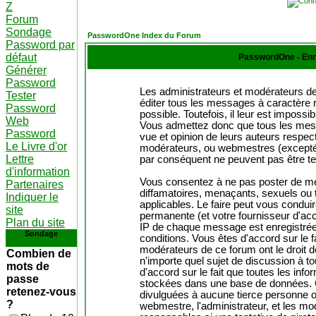
Z
Forum
Sondage
PasswordOne Index du Forum
Password par
défaut
PasswordOne - Enr
Générer
Password
Les administrateurs et modérateurs de
Tester
éditer tous les messages à caractère 
Password
possible. Toutefois, il leur est impos
Web
Vous admettez donc que tous les mes
Password
vue et opinion de leurs auteurs respect
Le Livre d'or
modérateurs, ou webmestres (except
Lettre
par conséquent ne peuvent pas être t
d'information
Vous consentez à ne pas poster de me
Partenaires
diffamatoires, menaçants, sexuels ou t
Indiquer le
applicables. Le faire peut vous condu
site
permanente (et votre fournisseur d'acc
Plan du site
IP de chaque message est enregistrée a
Sondage
conditions. Vous êtes d'accord sur le f
modérateurs de ce forum ont le droit de
Combien de
n'importe quel sujet de discussion à to
mots de
d'accord sur le fait que toutes les in
passe
stockées dans une base de données. C
retenez-vous
divulguées à aucune tierce personne o
?
webmestre, l'administrateur, et les m