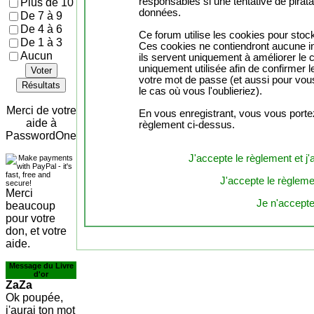
responsables si une tentative de pirat
Plus de 10
données.
De 7 à 9
De 4 à 6
Ce forum utilise les cookies pour stock
De 1 à 3
Ces cookies ne contiendront aucune in
Aucun
ils servent uniquement à améliorer le co
uniquement utilisée afin de confirmer l
Voter
votre mot de passe (et aussi pour vo
Résultats
le cas où vous l'oublieriez).
Merci de votre
En vous enregistrant, vous vous portez
aide à
règlement ci-dessus.
PasswordOne
J'accepte le règlement et j'
J'accepte le règlemen
Merci
Je n'accepte
beaucoup
pour votre
don, et votre
aide.
Message du Livre
d'or
ZaZa
Ok poupée,
j'aurai ton mot