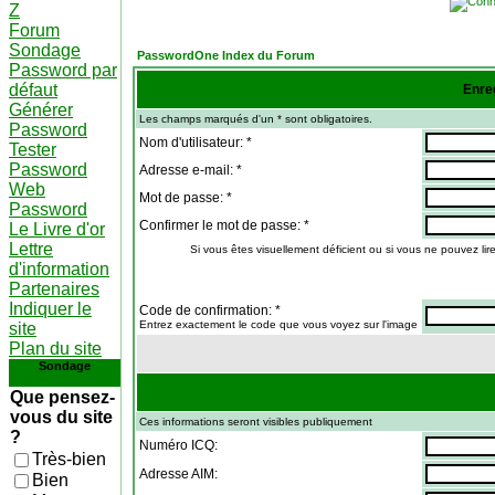
Z
Forum
Sondage
PasswordOne Index du Forum
Password par
défaut
Enre
Générer
Les champs marqués d'un * sont obligatoires.
Password
Nom d'utilisateur: *
Tester
Password
Adresse e-mail: *
Web
Mot de passe: *
Password
Confirmer le mot de passe: *
Le Livre d'or
Lettre
Si vous êtes visuellement déficient ou si vous ne pouvez lire
d'information
Partenaires
Indiquer le
Code de confirmation: *
Entrez exactement le code que vous voyez sur l'image
site
Plan du site
Sondage
Que pensez-
vous du site
Ces informations seront visibles publiquement
?
Numéro ICQ:
Très-bien
Adresse AIM:
Bien