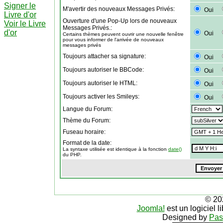
Signer le
M'avertir des nouveaux Messages Privés:
Oui
Livre d'or
Ouverture d'une Pop-Up lors de nouveaux
Voir le Livre
Messages Privés.:
d'or
Oui
Certains thèmes peuvent ouvrir une nouvelle fenêtre
pour vous informer de l'arrivée de nouveaux
messages privés
Toujours attacher sa signature:
Oui
Toujours autoriser le BBCode:
Oui
Toujours autoriser le HTML:
Oui
Toujours activer les Smileys:
Oui
Langue du Forum:
Thème du Forum:
Fuseau horaire:
Format de la date:
La syntaxe utilisée est identique à la fonction
date()
du PHP.
© 20
Joomla!
est un logiciel 
Designed by
Pas