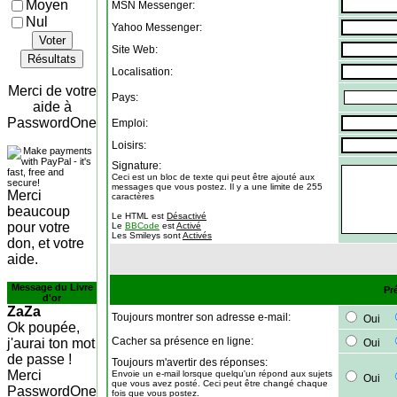
Moyen
MSN Messenger:
Nul
Yahoo Messenger:
Voter
Site Web:
Résultats
Localisation:
Merci de votre
Pays:
aide à
PasswordOne
Emploi:
Loisirs:
Signature:
Ceci est un bloc de texte qui peut être ajouté aux
messages que vous postez. Il y a une limite de 255
Merci
caractères
beaucoup
Le HTML est
Désactivé
pour votre
Le
BBCode
est
Activé
Les Smileys sont
Activés
don, et votre
aide.
Message du Livre
Pr
d'or
ZaZa
Toujours montrer son adresse e-mail:
Oui
Ok poupée,
Cacher sa présence en ligne:
j'aurai ton mot
Oui
de passe !
Toujours m'avertir des réponses:
Merci
Envoie un e-mail lorsque quelqu'un répond aux sujets
Oui
que vous avez posté. Ceci peut être changé chaque
PasswordOne
fois que vous postez.