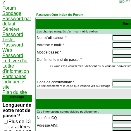
Z
Forum
Sondage
PasswordOne Index du Forum
Password par
défaut
Enre
Générer
Les champs marqués d'un * sont obligatoires.
Password
Nom d'utilisateur: *
Tester
Password
Adresse e-mail: *
Web
Mot de passe: *
Password
Confirmer le mot de passe: *
Le Livre d'or
Lettre
Si vous êtes visuellement déficient ou si vous ne pouvez lire
d'information
Partenaires
Indiquer le
Code de confirmation: *
Entrez exactement le code que vous voyez sur l'image
site
Plan du site
Sondage
Longueur de
votre mot de
Ces informations seront visibles publiquement
passe ?
Numéro ICQ:
Plus de 13
Adresse AIM:
caractères