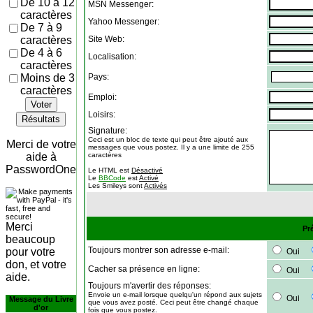
De 10 à 12
MSN Messenger:
caractères
Yahoo Messenger:
De 7 à 9
caractères
Site Web:
De 4 à 6
Localisation:
caractères
Moins de 3
Pays:
caractères
Emploi:
Voter
Loisirs:
Résultats
Signature:
Ceci est un bloc de texte qui peut être ajouté aux
Merci de votre
messages que vous postez. Il y a une limite de 255
aide à
caractères
PasswordOne
Le HTML est
Désactivé
Le
BBCode
est
Activé
Les Smileys sont
Activés
Merci
Pr
beaucoup
Toujours montrer son adresse e-mail:
pour votre
Oui
don, et votre
Cacher sa présence en ligne:
Oui
aide.
Toujours m'avertir des réponses:
Envoie un e-mail lorsque quelqu'un répond aux sujets
Oui
Message du Livre
que vous avez posté. Ceci peut être changé chaque
d'or
fois que vous postez.