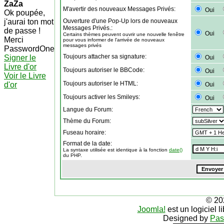
ZaZa
M'avertir des nouveaux Messages Privés:
Oui
Ok poupée,
j'aurai ton mot
Ouverture d'une Pop-Up lors de nouveaux
Messages Privés.:
de passe !
Oui
Certains thèmes peuvent ouvrir une nouvelle fenêtre
Merci
pour vous informer de l'arrivée de nouveaux
messages privés
PasswordOne
Toujours attacher sa signature:
Signer le
Oui
Livre d'or
Toujours autoriser le BBCode:
Oui
Voir le Livre
Toujours autoriser le HTML:
d'or
Oui
Toujours activer les Smileys:
Oui
Langue du Forum:
Thème du Forum:
Fuseau horaire:
Format de la date:
La syntaxe utilisée est identique à la fonction
date()
du PHP.
© 20
Joomla!
est un logiciel 
Designed by
Pas