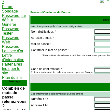
Z
Forum
Sondage
PasswordOne Index du Forum
Password par
défaut
Enre
Générer
Les champs marqués d'un * sont obligatoires.
Password
Nom d'utilisateur: *
Tester
Password
Adresse e-mail: *
Web
Mot de passe: *
Password
Confirmer le mot de passe: *
Le Livre d'or
Lettre
Si vous êtes visuellement déficient ou si vous ne pouvez lire
d'information
Partenaires
Indiquer le
Code de confirmation: *
Entrez exactement le code que vous voyez sur l'image
site
Plan du site
Sondage
Combien de
mots de
Ces informations seront visibles publiquement
passe
Numéro ICQ:
retenez-vous
Adresse AIM:
?