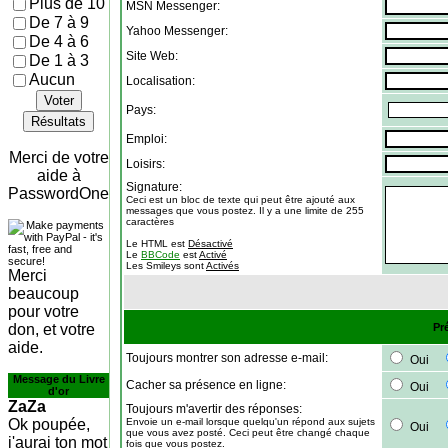
Plus de 10
MSN Messenger:
De 7 à 9
Yahoo Messenger:
De 4 à 6
Site Web:
De 1 à 3
Aucun
Localisation:
Voter
Pays:
Résultats
Emploi:
Merci de votre
Loisirs:
aide à
Signature:
PasswordOne
Ceci est un bloc de texte qui peut être ajouté aux
messages que vous postez. Il y a une limite de 255
caractères
Le HTML est
Désactivé
Le
BBCode
est
Activé
Les Smileys sont
Activés
Merci
beaucoup
pour votre
don, et votre
Pr
aide.
Toujours montrer son adresse e-mail:
Oui
Message du Livre
Cacher sa présence en ligne:
Oui
d'or
ZaZa
Toujours m'avertir des réponses:
Ok poupée,
Envoie un e-mail lorsque quelqu'un répond aux sujets
Oui
que vous avez posté. Ceci peut être changé chaque
j'aurai ton mot
fois que vous postez.