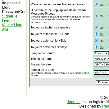
de passe !
M'avertir des nouveaux Messages Privés:
Oui
Merci
Ouverture d'une Pop-Up lors de nouveaux
PasswordOne
Messages Privés.:
Signer le
Oui
Certains thèmes peuvent ouvrir une nouvelle fenêtre
pour vous informer de l'arrivée de nouveaux
Livre d'or
messages privés
Voir le Livre
Toujours attacher sa signature:
Oui
d'or
Toujours autoriser le BBCode:
Oui
Toujours autoriser le HTML:
Oui
Toujours activer les Smileys:
Oui
Langue du Forum:
Thème du Forum:
Fuseau horaire:
Format de la date:
La syntaxe utilisée est identique à la fonction
date()
du PHP.
© 20
Joomla!
est un logiciel 
Designed by
Pas