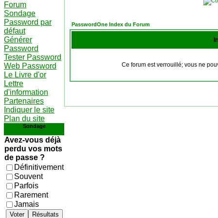
Forum
Sondage
Password par
PasswordOne Index du Forum
défaut
Générer
I
Password
Tester Password
Ce forum est verrouillé; vous ne pouv
Web Password
Le Livre d'or
Lettre
d'information
Partenaires
Indiquer le site
Plan du site
Sondage
Avez-vous déjà
perdu vos mots
de passe ?
Définitivement
Souvent
Parfois
Rarement
Jamais
Voter
Résultats