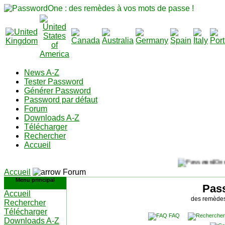
News A-Z
Tester Password
Générer Password
Password par défaut
Forum
Downloads A-Z
Télécharger
Rechercher
Accueil
Accueil
Forum
Menu principal
Pas
Accueil
des remèdes
Rechercher
Télécharger
FAQ
Downloads A-Z