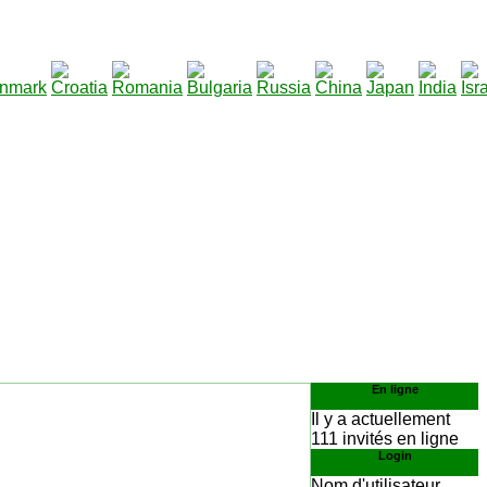
290
élécharger
:
En ligne
Il y a actuellement
111 invités en ligne
Login
Nom d'utilisateur