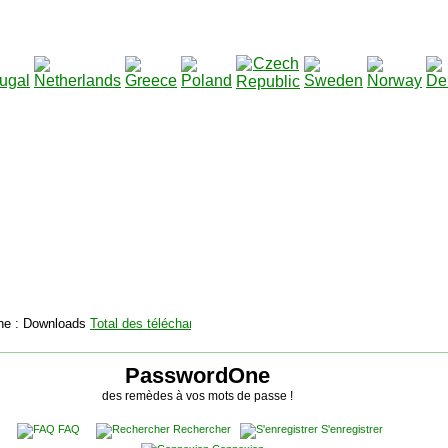
2115136
Total des téléchargements
:
|
Total des fichiers à t
PasswordOne
des remèdes à vos mots de passe !
FAQ
Rechercher
S'enregistrer