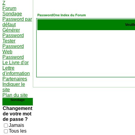
Z
Forum
Sondage
PasswordOne Index du Forum
Password par
défaut
Veuil
Générer
Password
Tester
Password
Web
Password
Le Livre d'or
Lettre
d'information
Partenaires
Indiquer le
site
Plan du site
Sondage
Changement
de votre mot
de passe ?
Jamais
Tous les