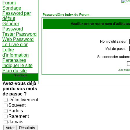
Forum
Sondage
Password par
PasswordOne Index du Forum
défaut
Générer
Veuillez entrer votre nom d'utilisat
Password
Tester Password
Web Password
Nom d'utilisateur:
Le Livre d'or
Mot de passe:
Lettre
d'information
Se connecter automa
Partenaires
Indiquer le site
Plan du site
J'ai oub
Sondage
Avez-vous déjà
perdu vos mots
de passe ?
Définitivement
Souvent
Parfois
Rarement
Jamais
Voter
Résultats