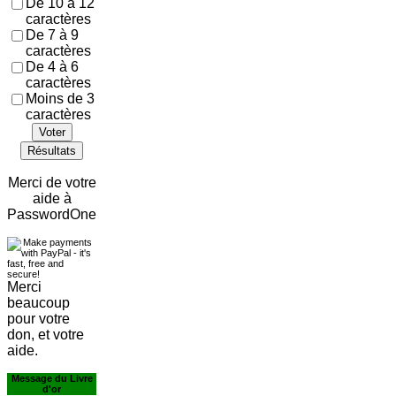
De 10 à 12
caractères
De 7 à 9
caractères
De 4 à 6
caractères
Moins de 3
caractères
Voter
Résultats
Merci de votre
aide à
PasswordOne
Merci
beaucoup
pour votre
don, et votre
aide.
Message du Livre
d'or