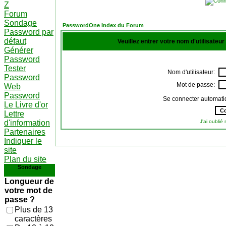
Z
Forum
Sondage
PasswordOne Index du Forum
Password par
défaut
Veuillez entrer votre nom d'utilisateu
Générer
Password
Tester
Nom d'utilisateur:
Password
Mot de passe:
Web
Password
Se connecter automati
Le Livre d'or
Lettre
d'information
J'ai oubli
Partenaires
Indiquer le
site
Plan du site
Sondage
Longueur de
votre mot de
passe ?
Plus de 13
caractères