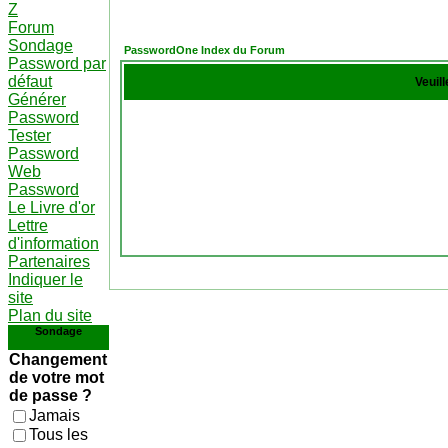
Z
Forum
Sondage
PasswordOne Index du Forum
Password par
défaut
Veuil
Générer
Password
Tester
Password
Web
Password
Le Livre d'or
Lettre
d'information
Partenaires
Indiquer le
site
Plan du site
Sondage
Changement
de votre mot
de passe ?
Jamais
Tous les