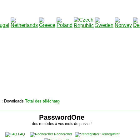
2115142
Total des téléchargements
:
|
Total des fichiers à tél
PasswordOne
des remèdes à vos mots de passe !
FAQ
Rechercher
S'enregistrer