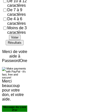
De 10 à 12
caractères
De 7 à 9
caractères
De 4 à 6
caractères
Moins de 3
caractères
Voter
Résultats
Merci de votre
aide à
PasswordOne
Merci
beaucoup
pour votre
don, et votre
aide.
Message du Livre
d'or