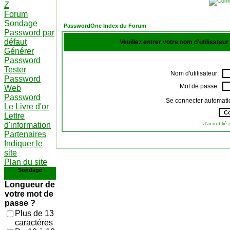
Z
Forum
Sondage
PasswordOne Index du Forum
Password par
défaut
Veuillez entrer votre nom d'utilisateu
Générer
Password
Tester
Nom d'utilisateur:
Password
Mot de passe:
Web
Password
Se connecter automati
Le Livre d'or
Lettre
d'information
J'ai oubli
Partenaires
Indiquer le
site
Plan du site
Sondage
Longueur de
votre mot de
passe ?
Plus de 13
caractères