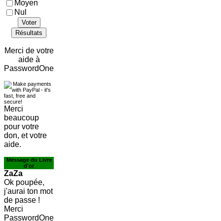
Moyen
Nul
Voter
Résultats
Merci de votre
aide à
PasswordOne
Merci
beaucoup
pour votre
don, et votre
aide.
Message du Livre
d'or
ZaZa
Ok poupée,
j'aurai ton mot
de passe !
Merci
PasswordOne