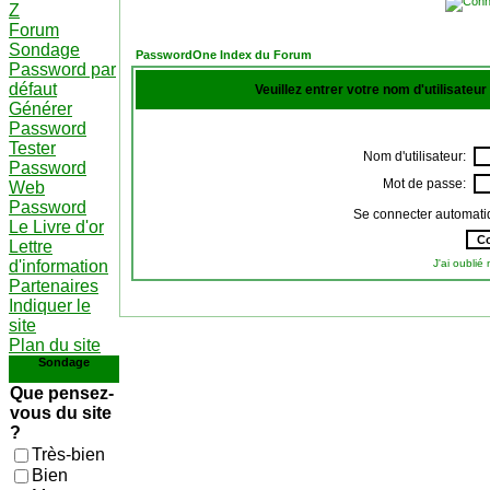
Z
Forum
Sondage
PasswordOne Index du Forum
Password par
défaut
Veuillez entrer votre nom d'utilisateu
Générer
Password
Tester
Nom d'utilisateur:
Password
Mot de passe:
Web
Password
Se connecter automati
Le Livre d'or
Lettre
d'information
J'ai oubli
Partenaires
Indiquer le
site
Plan du site
Sondage
Que pensez-
vous du site
?
Très-bien
Bien