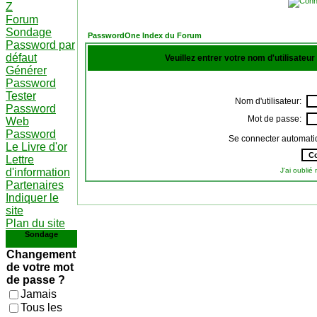
Z
Forum
Sondage
PasswordOne Index du Forum
Password par
défaut
Veuillez entrer votre nom d'utilisateu
Générer
Password
Tester
Nom d'utilisateur:
Password
Mot de passe:
Web
Password
Se connecter automati
Le Livre d'or
Lettre
d'information
J'ai oubli
Partenaires
Indiquer le
site
Plan du site
Sondage
Changement
de votre mot
de passe ?
Jamais
Tous les