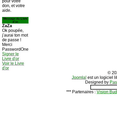
pour votre
don, et votre
aide.
Message du Livre
d'or
ZaZa
Ok poupée,
j'aurai ton mot
de passe !
Merci
PasswordOne
Signer le
Livre d'or
Voir le Livre
d'or
© 20
Joomla!
est un logiciel 
Designed by
Pas
*** Partenaires :
Vision Bud