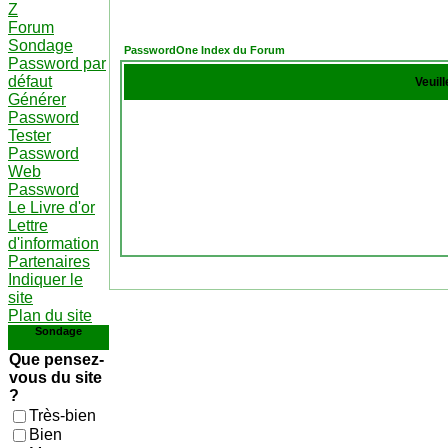
Z
Forum
Sondage
PasswordOne Index du Forum
Password par
défaut
Veuil
Générer
Password
Tester
Password
Web
Password
Le Livre d'or
Lettre
d'information
Partenaires
Indiquer le
site
Plan du site
Sondage
Que pensez-
vous du site
?
Très-bien
Bien