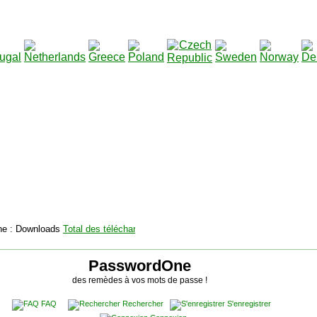
2115157
Total des téléchargements
:
|
Total des fichiers à t
PasswordOne
des remèdes à vos mots de passe !
FAQ
Rechercher
S'enregistrer