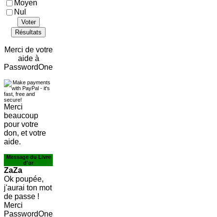
Moyen
Nul
Voter
Résultats
Merci de votre
aide à
PasswordOne
Merci
beaucoup
pour votre
don, et votre
aide.
Message du Livre
d'or
ZaZa
Ok poupée,
j'aurai ton mot
de passe !
Merci
PasswordOne