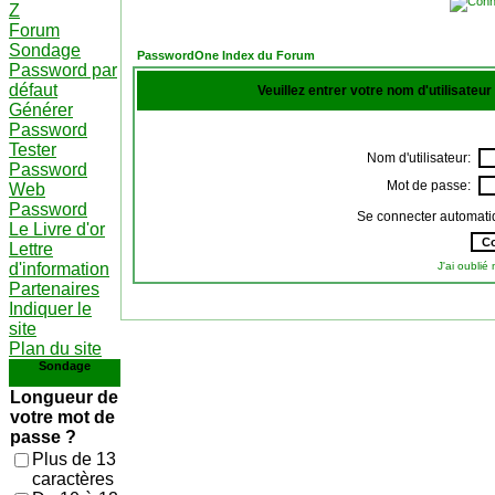
Z
Forum
Sondage
PasswordOne Index du Forum
Password par
défaut
Veuillez entrer votre nom d'utilisateu
Générer
Password
Tester
Nom d'utilisateur:
Password
Mot de passe:
Web
Password
Se connecter automati
Le Livre d'or
Lettre
d'information
J'ai oubli
Partenaires
Indiquer le
site
Plan du site
Sondage
Longueur de
votre mot de
passe ?
Plus de 13
caractères