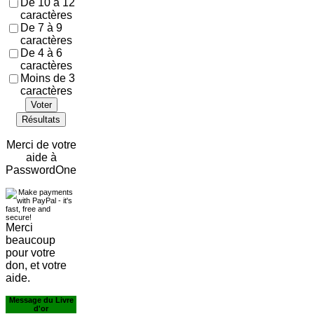
De 10 à 12
caractères
De 7 à 9
caractères
De 4 à 6
caractères
Moins de 3
caractères
Voter
Résultats
Merci de votre
aide à
PasswordOne
Merci
beaucoup
pour votre
don, et votre
aide.
Message du Livre
d'or