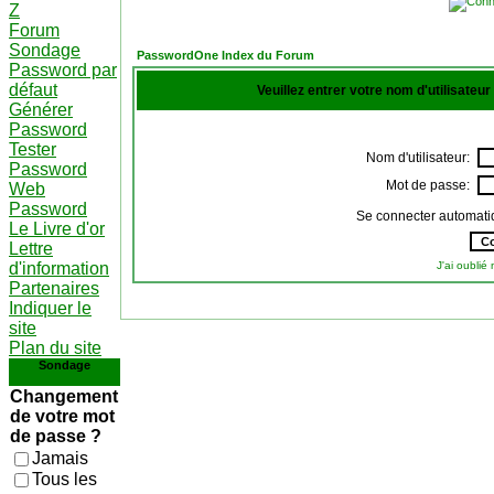
Z
Forum
Sondage
PasswordOne Index du Forum
Password par
défaut
Veuillez entrer votre nom d'utilisateu
Générer
Password
Tester
Nom d'utilisateur:
Password
Mot de passe:
Web
Password
Se connecter automati
Le Livre d'or
Lettre
d'information
J'ai oubli
Partenaires
Indiquer le
site
Plan du site
Sondage
Changement
de votre mot
de passe ?
Jamais
Tous les