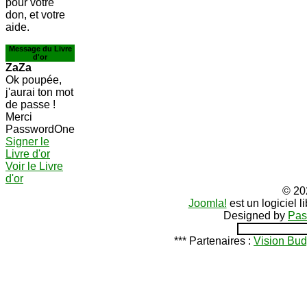
pour votre
don, et votre
aide.
Message du Livre
d'or
ZaZa
Ok poupée,
j'aurai ton mot
de passe !
Merci
PasswordOne
Signer le
Livre d'or
Voir le Livre
d'or
© 20
Joomla!
est un logiciel 
Designed by
Pas
*** Partenaires :
Vision Bud