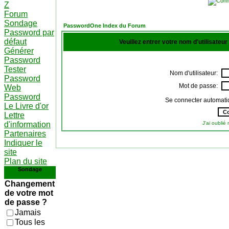
Z
Forum
Sondage
PasswordOne Index du Forum
Password par
défaut
Veuillez entrer votre nom d'utilisateu
Générer
Password
Tester
Nom d'utilisateur:
Password
Mot de passe:
Web
Password
Se connecter automati
Le Livre d'or
Lettre
d'information
J'ai oubli
Partenaires
Indiquer le
site
Plan du site
Sondage
Changement
de votre mot
de passe ?
Jamais
Tous les