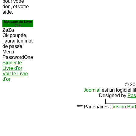
pour votre
don, et votre
aide.
Message du Livre
d'or
ZaZa
Ok poupée,
j'aurai ton mot
de passe !
Merci
PasswordOne
Signer le
Livre d'or
Voir le Livre
d'or
© 20
Joomla!
est un logiciel 
Designed by
Pas
*** Partenaires :
Vision Bud