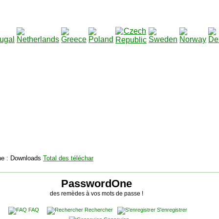
2115139
Total des téléchargements
:
|
Total des fichiers à t
PasswordOne
des remèdes à vos mots de passe !
FAQ
Rechercher
S'enregistrer