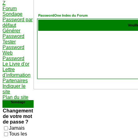
Z
Forum
Sondage
PasswordOne Index du Forum
Password par
défaut
Veuil
Générer
Password
Tester
Password
Web
Password
Le Livre d'or
Lettre
d'information
Partenaires
Indiquer le
site
Plan du site
Sondage
Changement
de votre mot
de passe ?
Jamais
Tous les