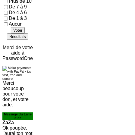
Plus de 10
De 7 à 9
De 4 à 6
De 1 à 3
Aucun
Voter
Résultats
Merci de votre
aide à
PasswordOne
Merci
beaucoup
pour votre
don, et votre
aide.
Message du Livre
d'or
ZaZa
Ok poupée,
j'aurai ton mot