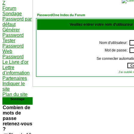
Z
Forum
Sondage
PasswordOne Index du Forum
Password par
défaut
Veuillez entrer votre nom d'utilisateu
Générer
Password
Tester
Nom d'utilisateur:
Password
Mot de passe:
Web
Password
Se connecter automati
Le Livre d'or
Lettre
d'information
J'ai oubli
Partenaires
Indiquer le
site
Plan du site
Sondage
Combien de
mots de
passe
retenez-vous
?