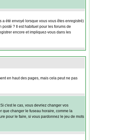
us a été envoyé lorsque vous vous êtes enregistré)
 posté ? Il est habituel pour les forums de
egistrer encore et impliquez-vous dans les
nt en haut des pages, mais cela peut ne pas
Si c'est le cas, vous devriez changer vos
ter que changer le fuseau horaire, comme la
eure pour le faire, si vous pardonnez le jeu de mots