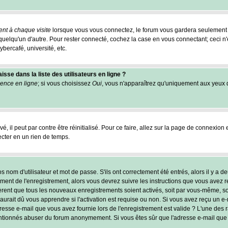
nt à chaque visite
lorsque vous vous connectez, le forum vous gardera seulement 
r quelqu'un d'autre. Pour rester connecté, cochez la case en vous connectant; ceci
ybercafé, université, etc.
se dans la liste des utilisateurs en ligne ?
ence en ligne
; si vous choisissez
Oui
, vous n'apparaîtrez qu'uniquement aux yeux
, il peut par contre être réinitialisé. Pour ce faire, allez sur la page de connexion 
ecter en un rien de temps.
nom d'utilisateur et mot de passe. S'ils ont correctement été entrés, alors il y a de
ent de l'enregistrement, alors vous devrez suivre les instructions que vous avez reç
èrent que tous les nouveaux enregistrements soient activés, soit par vous-même, soi
ait dû vous apprendre si l'activation est requise ou non. Si vous avez reçu un e-mai
resse e-mail que vous avez fournie lors de l'enregistrement est valide ? L'une des rai
tentionnés abuser du forum anonymement. Si vous êtes sûr que l'adresse e-mail que 