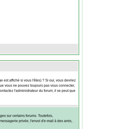
st affiché si vous l'êtes) ? Si oui, vous devriez
 que vous ne pouvez toujours pas vous connecter,
contactez l'administrateur du forum; il se peut que
es sur certains forums. Toutefois,
messagerie privée, l'envoi d'e-mail à des amis,