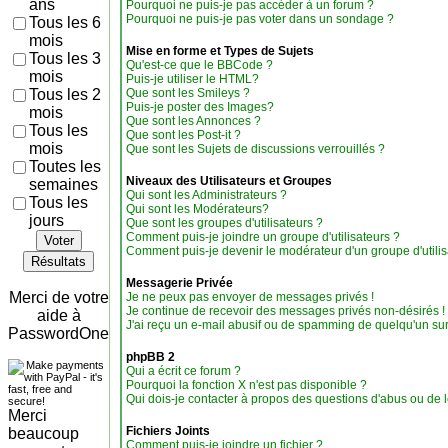
ans
Pourquoi ne puis-je pas accéder à un forum ?
Pourquoi ne puis-je pas voter dans un sondage ?
Tous les 6
mois
Mise en forme et Types de Sujets
Tous les 3
Qu'est-ce que le BBCode ?
mois
Puis-je utiliser le HTML?
Tous les 2
Que sont les Smileys ?
Puis-je poster des Images?
mois
Que sont les Annonces ?
Tous les
Que sont les Post-it ?
mois
Que sont les Sujets de discussions verrouillés ?
Toutes les
Niveaux des Utilisateurs et Groupes
semaines
Qui sont les Administrateurs ?
Tous les
Qui sont les Modérateurs?
jours
Que sont les groupes d'utilisateurs ?
Comment puis-je joindre un groupe d'utilisateurs ?
Voter
Comment puis-je devenir le modérateur d'un groupe d'utilis
Résultats
Messagerie Privée
Merci de votre
Je ne peux pas envoyer de messages privés !
Je continue de recevoir des messages privés non-désirés !
aide à
J'ai reçu un e-mail abusif ou de spamming de quelqu'un sur
PasswordOne
phpBB 2
Qui a écrit ce forum ?
Pourquoi la fonction X n'est pas disponible ?
Qui dois-je contacter à propos des questions d'abus ou de lé
Merci
Fichiers Joints
beaucoup
Comment puis-je joindre un fichier ?