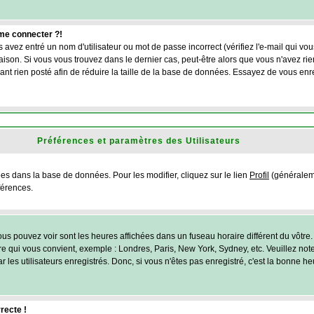
 me connecter ?!
 avez entré un nom d'utilisateur ou mot de passe incorrect (vérifiez l'e-mail qui vo
son. Si vous vous trouvez dans le dernier cas, peut-être alors que vous n'avez rien
nt rien posté afin de réduire la taille de la base de données. Essayez de vous enr
Préférences et paramètres des Utilisateurs
ées dans la base de données. Pour les modifier, cliquez sur le lien
Profil
(généraleme
férences.
us pouvez voir sont les heures affichées dans un fuseau horaire différent du vôtre. 
ire qui vous convient, exemple : Londres, Paris, New York, Sydney, etc. Veuillez no
 les utilisateurs enregistrés. Donc, si vous n'êtes pas enregistré, c'est la bonne h
recte !