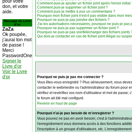
pour votre
Comment puis-je ajouter un fichier joint après l'envoi initial 
don, et votre
Comment puis-je supprimer un fichier joint ?
aide.
Comment puis-je mettre à jour un commentaire ?
Pourquoi mon fichier joint n'est-il pas visible dans mon me
Pourquoi ne puis-je pas joindre des fichiers ?
Message du Livre
J'ai les autorisations nécessaires, pourquoi ne puis-je pas j
d'or
Pourquoi ne puis-je pas supprimer un fichier joint ?
ZaZa
Pourquoi ne puis-je pas voir/télécharger des fichiers joints 
Ok poupée,
Qui dois-je contacter en cas de fichier joint illégal ou suspe
j'aurai ton mot
de passe !
Merci
PasswordOne
Signer le
Livre d'or
Voir le Livre
d'or
Pourquoi ne puis-je pas me connecter ?
Vous êtes-vous enregistré ? Plus sérieusement, vous devez v
contacter le webmestre ou l'administrateur du forum pour en
vérifiez et revérifiez vos nom d'utilisateur et mot de passe;
le forum ait été mal configuré.
Revenir en haut de page
Pourquoi n'ai-je pas besoin de m'enregistrer ?
Vous pouvez ne pas en avoir besoin; c'est à l'administrateu
l'enregistrement vous donnera accès à des fonctions additio
l'inscription à un groupe d'utilisateurs, etc. L'enregistrem