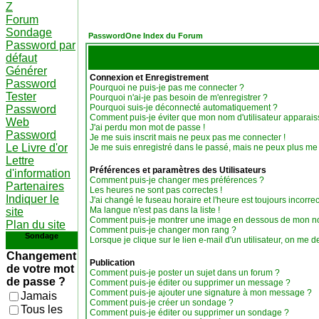
Z
Forum
Sondage
PasswordOne Index du Forum
Password par
défaut
Générer
Connexion et Enregistrement
Password
Pourquoi ne puis-je pas me connecter ?
Tester
Pourquoi n'ai-je pas besoin de m'enregistrer ?
Pourquoi suis-je déconnecté automatiquement ?
Password
Comment puis-je éviter que mon nom d'utilisateur apparaisse
Web
J'ai perdu mon mot de passe !
Password
Je me suis inscrit mais ne peux pas me connecter !
Le Livre d'or
Je me suis enregistré dans le passé, mais ne peux plus me
Lettre
Préférences et paramètres des Utilisateurs
d'information
Comment puis-je changer mes préférences ?
Partenaires
Les heures ne sont pas correctes !
Indiquer le
J'ai changé le fuseau horaire et l'heure est toujours incorrec
Ma langue n'est pas dans la liste !
site
Comment puis-je montrer une image en dessous de mon nom
Plan du site
Comment puis-je changer mon rang ?
Sondage
Lorsque je clique sur le lien e-mail d'un utilisateur, on m
Changement
Publication
de votre mot
Comment puis-je poster un sujet dans un forum ?
de passe ?
Comment puis-je éditer ou supprimer un message ?
Comment puis-je ajouter une signature à mon message ?
Jamais
Comment puis-je créer un sondage ?
Tous les
Comment puis-je éditer ou supprimer un sondage ?