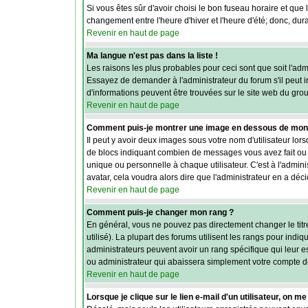
Si vous êtes sûr d'avoir choisi le bon fuseau horaire et que 
changement entre l'heure d'hiver et l'heure d'été; donc, dura
Revenir en haut de page
Ma langue n'est pas dans la liste !
Les raisons les plus probables pour ceci sont que soit l'adm
Essayez de demander à l'administrateur du forum s'il peut in
d'informations peuvent être trouvées sur le site web du gro
Revenir en haut de page
Comment puis-je montrer une image en dessous de mon n
Il peut y avoir deux images sous votre nom d'utilisateur lo
de blocs indiquant combien de messages vous avez fait ou v
unique ou personnelle à chaque utilisateur. C'est à l'adminis
avatar, cela voudra alors dire que l'administrateur en a dé
Revenir en haut de page
Comment puis-je changer mon rang ?
En général, vous ne pouvez pas directement changer le titre 
utilisé). La plupart des forums utilisent les rangs pour ind
administrateurs peuvent avoir un rang spécifique qui leur e
ou administrateur qui abaissera simplement votre compte d
Revenir en haut de page
Lorsque je clique sur le lien e-mail d'un utilisateur, on