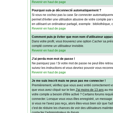
Revenir en haut de page
Pourquoi suis-je déconnecté automatiquement ?
Si vous ne cochez pas la case
Se connecter automatiqueme
permet d'éviter une utilisation abusive de votre compte pa
en utilisant un ordinateur partagé, exemple : bibliothèque, c
Revenir en haut de page
Comment puis-je éviter que mon nom d'utilisateur apparais
Dans votre profil, vous trouverez une option
Cacher sa prés
compté comme un utilisateur invisible.
Revenir en haut de page
J'ai perdu mon mot de passe !
Ne paniquez pas ! Si votre mot de passe ne peut être retrouvé
suivez les instructions et vous devriez pouvoir vous reconn
Revenir en haut de page
Je me suis inscrit mais ne peux pas me connecter !
Premièrement, vérifiez que vous avez entré correctement vos 
que vous avez cliqué sur le lien
J'ai moins de 13 ans
au mom
votre compte a besoin d'être activé ? Certains forums requi
connecter. Lorsque vous vous êtes enregistré, un message aur
si vous ne l'avez pas reçu, alors êtes-vous bien sûr que l'ad
c'est de réduire les chances de voir des utilisateurs malin
contacter l'administrateur du forum.