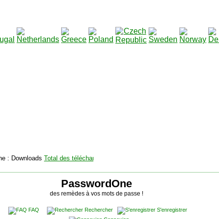
2115130
Total des téléchargements
:
|
Total des fichiers à télé
PasswordOne
des remèdes à vos mots de passe !
FAQ
Rechercher
S'enregistrer