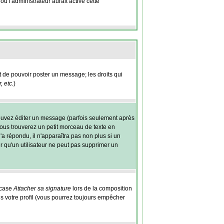
ù l'administrateur aurait activé cette
nt de pouvoir poster un message; les droits qui
 etc.
)
ouvez éditer un message (parfois seulement après
us trouverez un petit morceau de texte en
'a répondu, il n'apparaîtra pas non plus si un
r qu'un utilisateur ne peut pas supprimer un
 case
Attacher sa signature
lors de la composition
s votre profil (vous pourrez toujours empêcher