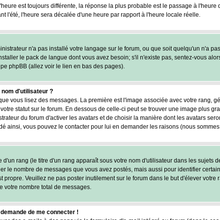
l'heure est toujours différente, la réponse la plus probable est le passage à l'heure
nt l'été, l'heure sera décalée d'une heure par rapport à l'heure locale réelle.
inistrateur n'a pas installé votre langage sur le forum, ou que soit quelqu'un n'a pa
staller le pack de langue dont vous avez besoin; s'il n'existe pas, sentez-vous alor
upe phpBB (allez voir le lien en bas des pages).
om d'utilisateur ?
rsque vous lisez des messages. La première est l'image associée avec votre rang, g
otre statut sur le forum. En dessous de celle-ci peut se trouver une image plus 
trateur du forum d'activer les avatars et de choisir la manière dont les avatars ser
cidé ainsi, vous pouvez le contacter pour lui en demander les raisons (nous sommes 
d'un rang (le titre d'un rang apparaît sous votre nom d'utilisateur dans les sujets d
iquer le nombre de messages que vous avez postés, mais aussi pour identifier certain
st propre. Veuillez ne pas poster inutilement sur le forum dans le but d'élever vot
e votre nombre total de messages.
 me demande de me connecter !