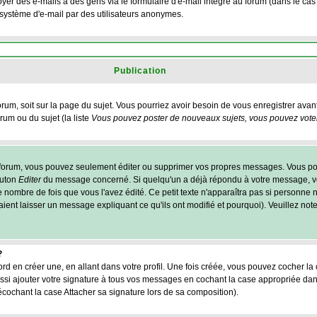
yer des e-mails à des gens via le formulaire d'e-mail intégré au forum (dans le cas o
du système d'e-mail par des utilisateurs anonymes.
Publication
forum, soit sur la page du sujet. Vous pourriez avoir besoin de vous enregistrer ava
rum ou du sujet (la liste
Vous pouvez poster de nouveaux sujets, vous pouvez voter,
 forum, vous pouvez seulement éditer ou supprimer vos propres messages. Vous p
outon
Editer
du message concerné. Si quelqu'un a déjà répondu à votre message, vo
 nombre de fois que vous l'avez édité. Ce petit texte n'apparaîtra pas si personne n
ient laisser un message expliquant ce qu'ils ont modifié et pourquoi). Veuillez note
?
d en créer une, en allant dans votre profil. Une fois créée, vous pouvez cocher la
si ajouter votre signature à tous vos messages en cochant la case appropriée dan
écochant la case Attacher sa signature lors de sa composition).