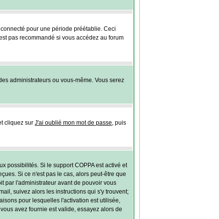
connecté pour une période préétablie. Ceci
 n'est pas recommandé si vous accédez au forum
 des administrateurs ou vous-même. Vous serez
et cliquez sur
J'ai oublié mon mot de passe
, puis
ux possibilités. Si le support COPPA est activé et
ues. Si ce n'est pas le cas, alors peut-être que
t par l'administrateur avant de pouvoir vous
l, suivez alors les instructions qui s'y trouvent;
sons pour lesquelles l'activation est utilisée,
vous avez fournie est valide, essayez alors de