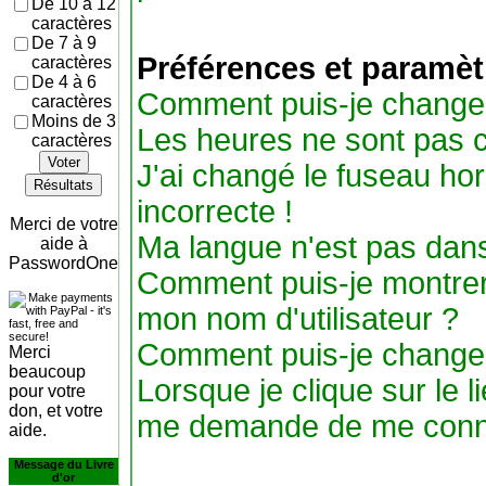
De 10 à 12
caractères
De 7 à 9
Préférences et paramètr
caractères
De 4 à 6
Comment puis-je change
caractères
Moins de 3
Les heures ne sont pas c
caractères
Voter
J'ai changé le fuseau hora
Résultats
incorrecte !
Merci de votre
Ma langue n'est pas dans 
aide à
PasswordOne
Comment puis-je montre
mon nom d'utilisateur ?
Comment puis-je change
Merci
beaucoup
Lorsque je clique sur le li
pour votre
don, et votre
me demande de me conne
aide.
Message du Livre
d'or