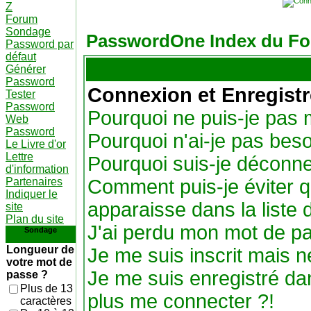
Z
Forum
Sondage
PasswordOne Index du F
Password par
défaut
Générer
Password
Connexion et Enregist
Tester
Password
Pourquoi ne puis-je pas
Web
Password
Pourquoi n'ai-je pas beso
Le Livre d'or
Lettre
Pourquoi suis-je déconn
d'information
Partenaires
Comment puis-je éviter q
Indiquer le
apparaisse dans la liste d
site
Plan du site
J'ai perdu mon mot de pa
Sondage
Longueur de
Je me suis inscrit mais 
votre mot de
Je me suis enregistré da
passe ?
Plus de 13
plus me connecter ?!
caractères