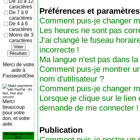
De 10 à 12
caractères
Préférences et paramètres 
De 7 à 9
caractères
Comment puis-je changer m
De 4 à 6
Les heures ne sont pas corre
caractères
Moins de 3
J'ai changé le fuseau horaire
caractères
Voter
incorrecte !
Résultats
Ma langue n'est pas dans la l
Merci de votre
Comment puis-je montrer u
aide à
PasswordOne
nom d'utilisateur ?
Comment puis-je changer m
Lorsque je clique sur le lien 
Merci
demande de me connecter !
beaucoup
pour votre
don, et votre
aide.
Publication
Message du Livre
Comment puis-je poster un s
d'or