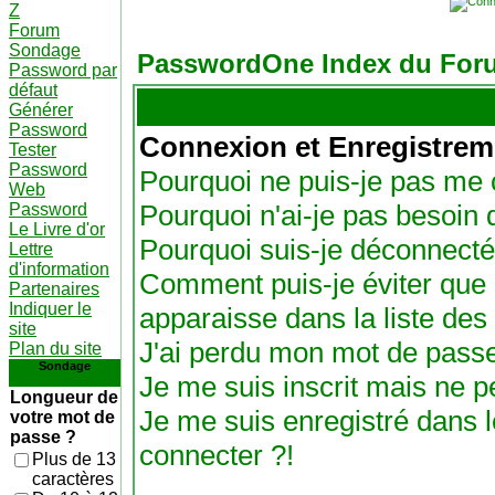
Z
Forum
Sondage
PasswordOne Index du For
Password par
défaut
Générer
Password
Connexion et Enregistrem
Tester
Password
Pourquoi ne puis-je pas me 
Web
Pourquoi n'ai-je pas besoin 
Password
Le Livre d'or
Pourquoi suis-je déconnect
Lettre
d'information
Comment puis-je éviter que 
Partenaires
Indiquer le
apparaisse dans la liste des 
site
J'ai perdu mon mot de passe
Plan du site
Sondage
Je me suis inscrit mais ne 
Longueur de
Je me suis enregistré dans 
votre mot de
passe ?
connecter ?!
Plus de 13
caractères