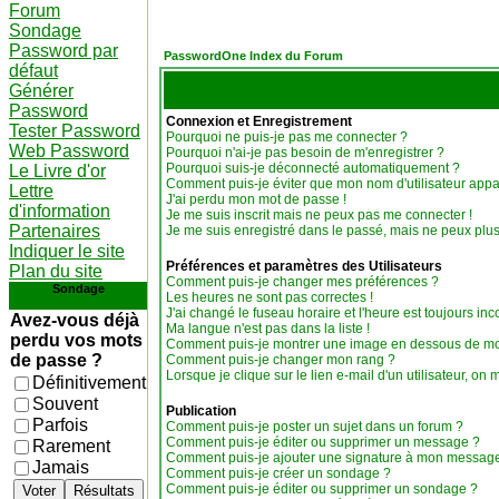
Forum
Sondage
Password par
PasswordOne Index du Forum
défaut
Générer
Password
Connexion et Enregistrement
Tester Password
Pourquoi ne puis-je pas me connecter ?
Web Password
Pourquoi n'ai-je pas besoin de m'enregistrer ?
Pourquoi suis-je déconnecté automatiquement ?
Le Livre d'or
Comment puis-je éviter que mon nom d'utilisateur appara
Lettre
J'ai perdu mon mot de passe !
d'information
Je me suis inscrit mais ne peux pas me connecter !
Partenaires
Je me suis enregistré dans le passé, mais ne peux plu
Indiquer le site
Préférences et paramètres des Utilisateurs
Plan du site
Comment puis-je changer mes préférences ?
Sondage
Les heures ne sont pas correctes !
J'ai changé le fuseau horaire et l'heure est toujours inco
Avez-vous déjà
Ma langue n'est pas dans la liste !
perdu vos mots
Comment puis-je montrer une image en dessous de mon
de passe ?
Comment puis-je changer mon rang ?
Lorsque je clique sur le lien e-mail d'un utilisateur, 
Définitivement
Souvent
Publication
Parfois
Comment puis-je poster un sujet dans un forum ?
Comment puis-je éditer ou supprimer un message ?
Rarement
Comment puis-je ajouter une signature à mon messag
Jamais
Comment puis-je créer un sondage ?
Comment puis-je éditer ou supprimer un sondage ?
Voter
Résultats