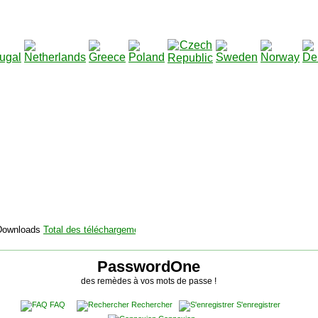
2115136
Total des téléchargements
:
|
Total des fichiers à télécharg
PasswordOne
des remèdes à vos mots de passe !
FAQ
Rechercher
S'enregistrer