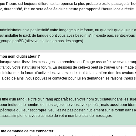
 que l'heure est toujours différente, la réponse la plus probable est le passage à l'h
c, durant l'été, l'heure sera décalée d'une heure par rapport à l'heure locale réelle.
'administrateur n'a pas installé votre langage sur le forum, ou que soit quelqu'un n
t installer le pack de langue dont vous avez besoin; s'il n'existe pas, sentez-vous 
 groupe phpBB (allez voir le lien en bas des pages).
on nom d'utilisateur ?
r lorsque vous lisez des messages. La première est l'image associée avec votre ran
ait ou votre statut sur le forum. En dessous de celle-ci peut se trouver une imag
ministrateur du forum d'activer les avatars et de choisir la manière dont les avatars
en a décidé ainsi, vous pouvez le contacter pour lui en demander les raisons (nous 
tre d'un rang (le titre d'un rang apparaît sous votre nom d'utilisateur dans les suje
s pour indiquer le nombre de messages que vous avez postés, mais aussi pour identifi
cifique qui leur est propre. Veuillez ne pas poster inutilement sur le forum dans l
issera simplement votre compte de votre nombre total de messages.
, on me demande de me connecter !