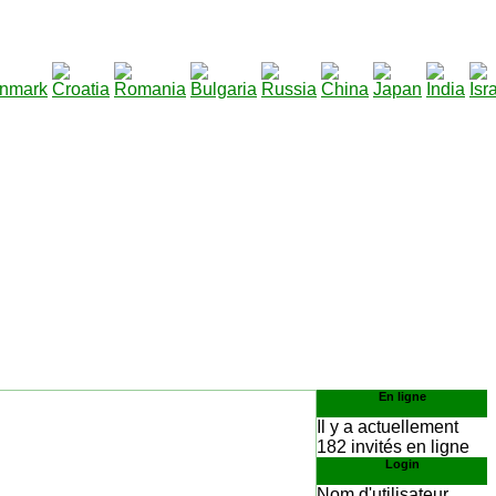
290
er
:
En ligne
Il y a actuellement
182 invités en ligne
Login
Nom d'utilisateur