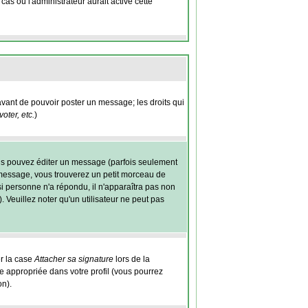
as où l'administrateur aurait activé cette
 avant de pouvoir poster un message; les droits qui
ter, etc.
)
us pouvez éditer un message (parfois seulement
essage, vous trouverez un petit morceau de
si personne n'a répondu, il n'apparaîtra pas non
 Veuillez noter qu'un utilisateur ne peut pas
er la case
Attacher sa signature
lors de la
 appropriée dans votre profil (vous pourrez
on).