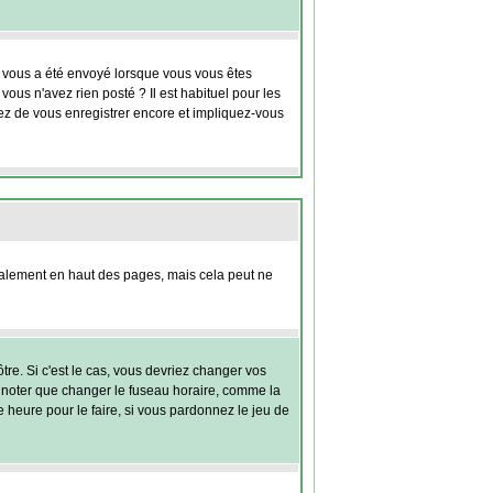
ui vous a été envoyé lorsque vous vous êtes
ous n'avez rien posté ? Il est habituel pour les
yez de vous enregistrer encore et impliquez-vous
lement en haut des pages, mais cela peut ne
tre. Si c'est le cas, vous devriez changer vos
ez noter que changer le fuseau horaire, comme la
e heure pour le faire, si vous pardonnez le jeu de