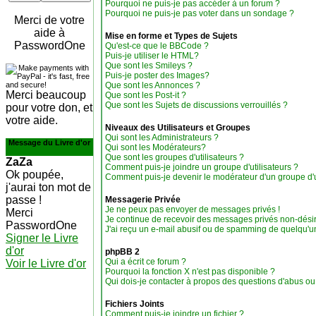
Pourquoi ne puis-je pas accéder à un forum ?
Pourquoi ne puis-je pas voter dans un sondage ?
Merci de votre
aide à
Mise en forme et Types de Sujets
PasswordOne
Qu'est-ce que le BBCode ?
Puis-je utiliser le HTML?
Que sont les Smileys ?
Puis-je poster des Images?
Que sont les Annonces ?
Merci beaucoup
Que sont les Post-it ?
Que sont les Sujets de discussions verrouillés ?
pour votre don, et
votre aide.
Niveaux des Utilisateurs et Groupes
Qui sont les Administrateurs ?
Message du Livre d'or
Qui sont les Modérateurs?
Que sont les groupes d'utilisateurs ?
ZaZa
Comment puis-je joindre un groupe d'utilisateurs ?
Ok poupée,
Comment puis-je devenir le modérateur d'un groupe d'ut
j'aurai ton mot de
passe !
Messagerie Privée
Je ne peux pas envoyer de messages privés !
Merci
Je continue de recevoir des messages privés non-désir
PasswordOne
J'ai reçu un e-mail abusif ou de spamming de quelqu'un
Signer le Livre
d'or
phpBB 2
Qui a écrit ce forum ?
Voir le Livre d'or
Pourquoi la fonction X n'est pas disponible ?
Qui dois-je contacter à propos des questions d'abus ou d
Fichiers Joints
Comment puis-je joindre un fichier ?