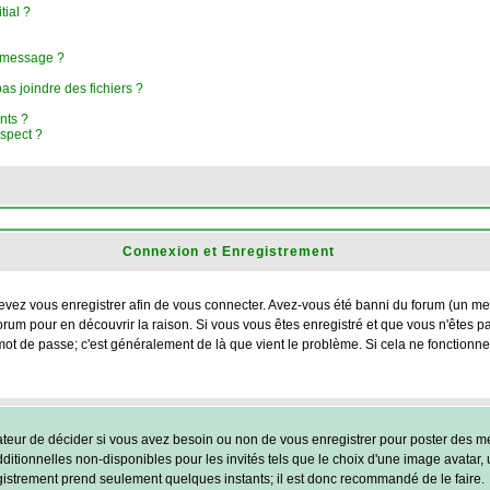
tial ?
n message ?
as joindre des fichiers ?
nts ?
uspect ?
Connexion et Enregistrement
vez vous enregistrer afin de vous connecter. Avez-vous été banni du forum (un messa
forum pour en découvrir la raison. Si vous vous êtes enregistré et que vous n'êtes 
et mot de passe; c'est généralement de là que vient le problème. Si cela ne fonctionne
rateur de décider si vous avez besoin ou non de vous enregistrer pour poster des me
itionnelles non-disponibles pour les invités tels que le choix d'une image avatar, 
nregistrement prend seulement quelques instants; il est donc recommandé de le faire.