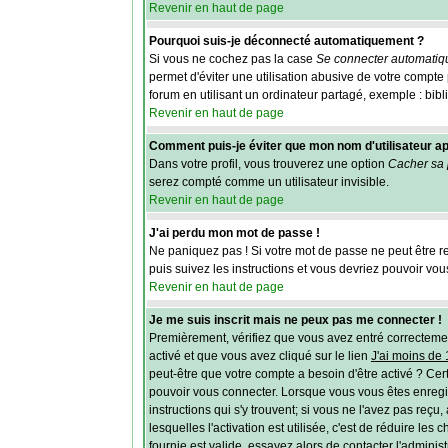
Revenir en haut de page
Pourquoi suis-je déconnecté automatiquement ?
Si vous ne cochez pas la case
Se connecter automatiq
permet d'éviter une utilisation abusive de votre compt
forum en utilisant un ordinateur partagé, exemple : bibli
Revenir en haut de page
Comment puis-je éviter que mon nom d'utilisateur appa
Dans votre profil, vous trouverez une option
Cacher sa 
serez compté comme un utilisateur invisible.
Revenir en haut de page
J'ai perdu mon mot de passe !
Ne paniquez pas ! Si votre mot de passe ne peut être retr
puis suivez les instructions et vous devriez pouvoir vo
Revenir en haut de page
Je me suis inscrit mais ne peux pas me connecter !
Premièrement, vérifiez que vous avez entré correctement 
activé et que vous avez cliqué sur le lien
J'ai moins de
peut-être que votre compte a besoin d'être activé ? Cer
pouvoir vous connecter. Lorsque vous vous êtes enregist
instructions qui s'y trouvent; si vous ne l'avez pas reç
lesquelles l'activation est utilisée, c'est de réduire 
fournie est valide, essayez alors de contacter l'adminis