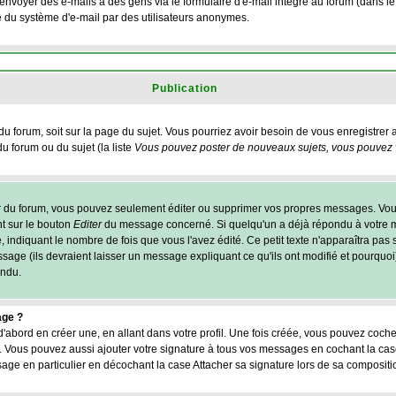
envoyer des e-mails à des gens via le formulaire d'e-mail intégré au forum (dans le c
ante du système d'e-mail par des utilisateurs anonymes.
Publication
 du forum, soit sur la page du sujet. Vous pourriez avoir besoin de vous enregistrer
u forum ou du sujet (la liste
Vous pouvez poster de nouveaux sujets, vous pouvez vo
r du forum, vous pouvez seulement éditer ou supprimer vos propres messages. Vo
nt sur le bouton
Editer
du message concerné. Si quelqu'un a déjà répondu à votre m
 indiquant le nombre de fois que vous l'avez édité. Ce petit texte n'apparaîtra pas 
age (ils devraient laisser un message expliquant ce qu'ils ont modifié et pourquoi).
ondu.
age ?
abord en créer une, en allant dans votre profil. Une fois créée, vous pouvez coch
 Vous pouvez aussi ajouter votre signature à tous vos messages en cochant la case
age en particulier en décochant la case Attacher sa signature lors de sa compositi