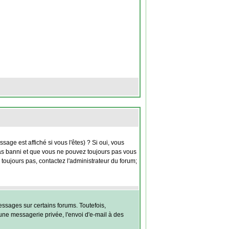
ge est affiché si vous l'êtes) ? Si oui, vous
pas banni et que vous ne pouvez toujours pas vous
 toujours pas, contactez l'administrateur du forum;
ssages sur certains forums. Toutefois,
une messagerie privée, l'envoi d'e-mail à des