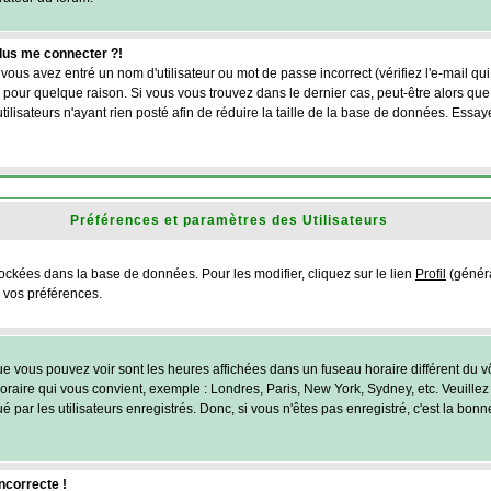
plus me connecter ?!
vous avez entré un nom d'utilisateur ou mot de passe incorrect (vérifiez l'e-mail q
pour quelque raison. Si vous vous trouvez dans le dernier cas, peut-être alors que v
lisateurs n'ayant rien posté afin de réduire la taille de la base de données. Essa
Préférences et paramètres des Utilisateurs
tockées dans la base de données. Pour les modifier, cliquez sur le lien
Profil
(généra
s vos préférences.
ue vous pouvez voir sont les heures affichées dans un fuseau horaire différent du vô
horaire qui vous convient, exemple : Londres, Paris, New York, Sydney, etc. Veuill
é par les utilisateurs enregistrés. Donc, si vous n'êtes pas enregistré, c'est la bonn
incorrecte !