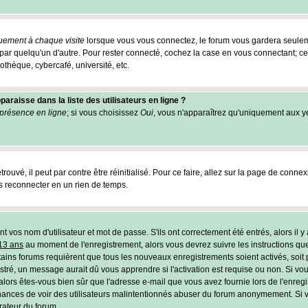
uement à chaque visite
lorsque vous vous connectez, le forum vous gardera seulem
e par quelqu'un d'autre. Pour rester connecté, cochez la case en vous connectant;
othèque, cybercafé, université, etc.
raisse dans la liste des utilisateurs en ligne ?
présence en ligne
; si vous choisissez
Oui
, vous n'apparaîtrez qu'uniquement aux 
ouvé, il peut par contre être réinitialisé. Pour ce faire, allez sur la page de connex
us reconnecter en un rien de temps.
vos nom d'utilisateur et mot de passe. S'ils ont correctement été entrés, alors il y
 13 ans
au moment de l'enregistrement, alors vous devrez suivre les instructions que
tains forums requièrent que tous les nouveaux enregistrements soient activés, soit 
ré, un message aurait dû vous apprendre si l'activation est requise ou non. Si vou
u, alors êtes-vous bien sûr que l'adresse e-mail que vous avez fournie lors de l'enre
les chances de voir des utilisateurs malintentionnés abuser du forum anonymement. Si
trateur du forum.