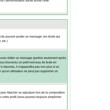
ù l'administrateur aurait activé cette
nt de pouvoir poster un message; les droits qui
 etc.
)
ouvez éditer un message (parfois seulement après
us trouverez un petit morceau de texte en
'a répondu, il n'apparaîtra pas non plus si un
r qu'un utilisateur ne peut pas supprimer un
 case
Attacher sa signature
lors de la composition
s votre profil (vous pourrez toujours empêcher