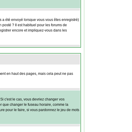
us a été envoyé lorsque vous vous êtes enregistré)
 posté ? Il est habituel pour les forums de
egistrer encore et impliquez-vous dans les
nt en haut des pages, mais cela peut ne pas
Si c'est le cas, vous devriez changer vos
ter que changer le fuseau horaire, comme la
eure pour le faire, si vous pardonnez le jeu de mots