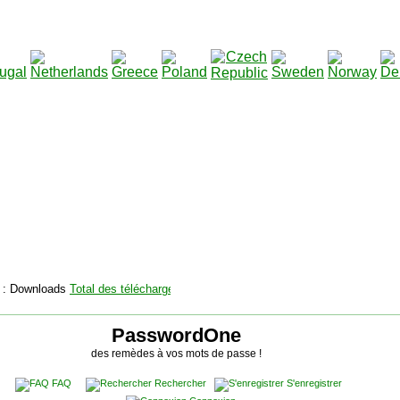
2115158
Total des téléchargements
:
|
Total des fichiers à téléch
PasswordOne
des remèdes à vos mots de passe !
FAQ
Rechercher
S'enregistrer