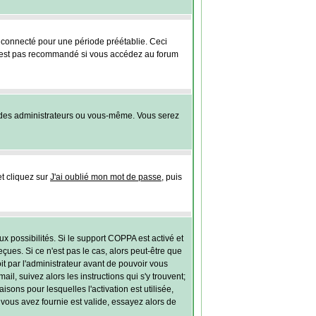
connecté pour une période préétablie. Ceci
 n'est pas recommandé si vous accédez au forum
 des administrateurs ou vous-même. Vous serez
et cliquez sur
J'ai oublié mon mot de passe
, puis
ux possibilités. Si le support COPPA est activé et
ues. Si ce n'est pas le cas, alors peut-être que
t par l'administrateur avant de pouvoir vous
l, suivez alors les instructions qui s'y trouvent;
sons pour lesquelles l'activation est utilisée,
vous avez fournie est valide, essayez alors de