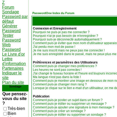
Z
Forum
Sondage
PasswordOne Index du Forum
Password par
défaut
Générer
Connexion et Enregistrement
Password
Pourquoi ne puis-je pas me connecter ?
Tester
Pourquoi n'ai-je pas besoin de m'enregistrer ?
Pourquoi suis-je déconnecté automatiquement ?
Password
Comment puis-je éviter que mon nom d'utilisateur apparaisse
Web
J'ai perdu mon mot de passe !
Password
Je me suis inscrit mais ne peux pas me connecter !
Le Livre d'or
Je me suis enregistré dans le passé, mais ne peux plus me
Lettre
Préférences et paramètres des Utilisateurs
d'information
Comment puis-je changer mes préférences ?
Partenaires
Les heures ne sont pas correctes !
Indiquer le
J'ai changé le fuseau horaire et l'heure est toujours incorrec
Ma langue n'est pas dans la liste !
site
Comment puis-je montrer une image en dessous de mon nom
Plan du site
Comment puis-je changer mon rang ?
Sondage
Lorsque je clique sur le lien e-mail d'un utilisateur, on m
Que pensez-
Publication
vous du site
Comment puis-je poster un sujet dans un forum ?
?
Comment puis-je éditer ou supprimer un message ?
Comment puis-je ajouter une signature à mon message ?
Très-bien
Comment puis-je créer un sondage ?
Bien
Comment puis-je éditer ou supprimer un sondage ?