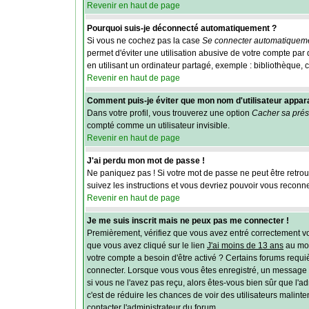
Revenir en haut de page
Pourquoi suis-je déconnecté automatiquement ?
Si vous ne cochez pas la case
Se connecter automatiqueme
permet d'éviter une utilisation abusive de votre compte pa
en utilisant un ordinateur partagé, exemple : bibliothèque, c
Revenir en haut de page
Comment puis-je éviter que mon nom d'utilisateur apparais
Dans votre profil, vous trouverez une option
Cacher sa prés
compté comme un utilisateur invisible.
Revenir en haut de page
J'ai perdu mon mot de passe !
Ne paniquez pas ! Si votre mot de passe ne peut être retrouvé
suivez les instructions et vous devriez pouvoir vous reconn
Revenir en haut de page
Je me suis inscrit mais ne peux pas me connecter !
Premièrement, vérifiez que vous avez entré correctement vos 
que vous avez cliqué sur le lien
J'ai moins de 13 ans
au mom
votre compte a besoin d'être activé ? Certains forums requi
connecter. Lorsque vous vous êtes enregistré, un message aur
si vous ne l'avez pas reçu, alors êtes-vous bien sûr que l'ad
c'est de réduire les chances de voir des utilisateurs malin
contacter l'administrateur du forum.