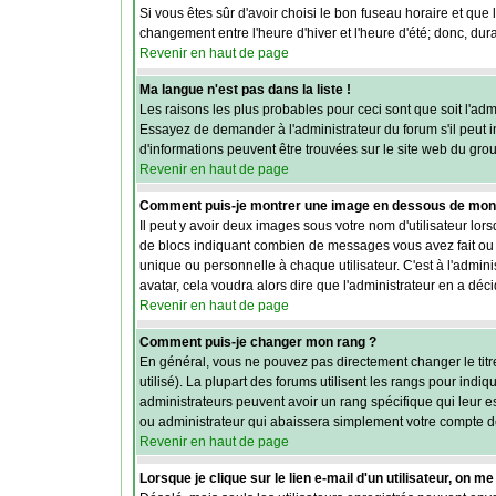
Si vous êtes sûr d'avoir choisi le bon fuseau horaire et que 
changement entre l'heure d'hiver et l'heure d'été; donc, dura
Revenir en haut de page
Ma langue n'est pas dans la liste !
Les raisons les plus probables pour ceci sont que soit l'adm
Essayez de demander à l'administrateur du forum s'il peut in
d'informations peuvent être trouvées sur le site web du gro
Revenir en haut de page
Comment puis-je montrer une image en dessous de mon n
Il peut y avoir deux images sous votre nom d'utilisateur lo
de blocs indiquant combien de messages vous avez fait ou v
unique ou personnelle à chaque utilisateur. C'est à l'adminis
avatar, cela voudra alors dire que l'administrateur en a dé
Revenir en haut de page
Comment puis-je changer mon rang ?
En général, vous ne pouvez pas directement changer le titre 
utilisé). La plupart des forums utilisent les rangs pour ind
administrateurs peuvent avoir un rang spécifique qui leur e
ou administrateur qui abaissera simplement votre compte d
Revenir en haut de page
Lorsque je clique sur le lien e-mail d'un utilisateur, on