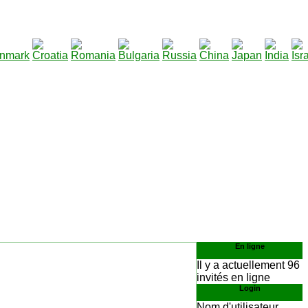
290
arger
:
En ligne
Il y a actuellement 96
invités en ligne
Login
Nom d'utilisateur