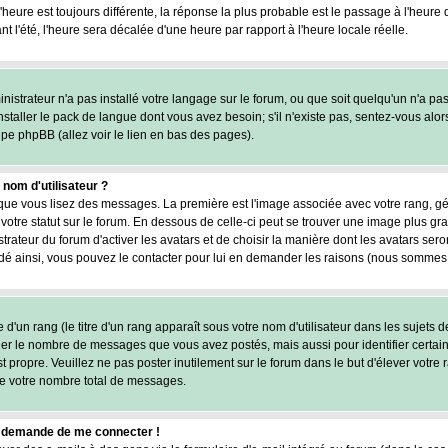
l'heure est toujours différente, la réponse la plus probable est le passage à l'heure
nt l'été, l'heure sera décalée d'une heure par rapport à l'heure locale réelle.
inistrateur n'a pas installé votre langage sur le forum, ou que soit quelqu'un n'a pa
staller le pack de langue dont vous avez besoin; s'il n'existe pas, sentez-vous alor
upe phpBB (allez voir le lien en bas des pages).
om d'utilisateur ?
rsque vous lisez des messages. La première est l'image associée avec votre rang, g
otre statut sur le forum. En dessous de celle-ci peut se trouver une image plus 
trateur du forum d'activer les avatars et de choisir la manière dont les avatars ser
cidé ainsi, vous pouvez le contacter pour lui en demander les raisons (nous sommes 
d'un rang (le titre d'un rang apparaît sous votre nom d'utilisateur dans les sujets d
iquer le nombre de messages que vous avez postés, mais aussi pour identifier certain
st propre. Veuillez ne pas poster inutilement sur le forum dans le but d'élever vot
e votre nombre total de messages.
 me demande de me connecter !