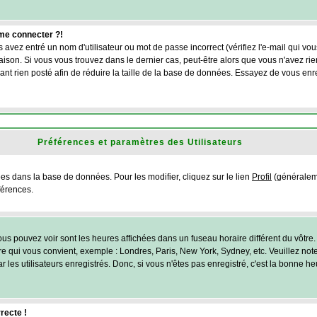
 me connecter ?!
 avez entré un nom d'utilisateur ou mot de passe incorrect (vérifiez l'e-mail qui vo
son. Si vous vous trouvez dans le dernier cas, peut-être alors que vous n'avez rien
nt rien posté afin de réduire la taille de la base de données. Essayez de vous enr
Préférences et paramètres des Utilisateurs
ées dans la base de données. Pour les modifier, cliquez sur le lien
Profil
(généraleme
férences.
us pouvez voir sont les heures affichées dans un fuseau horaire différent du vôtre. 
ire qui vous convient, exemple : Londres, Paris, New York, Sydney, etc. Veuillez no
 les utilisateurs enregistrés. Donc, si vous n'êtes pas enregistré, c'est la bonne h
recte !