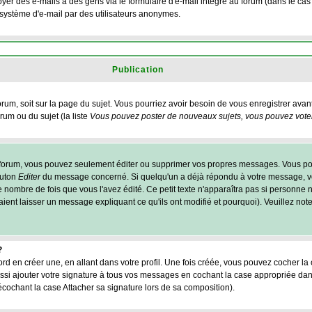
yer des e-mails à des gens via le formulaire d'e-mail intégré au forum (dans le cas o
du système d'e-mail par des utilisateurs anonymes.
Publication
forum, soit sur la page du sujet. Vous pourriez avoir besoin de vous enregistrer ava
rum ou du sujet (la liste
Vous pouvez poster de nouveaux sujets, vous pouvez voter,
 forum, vous pouvez seulement éditer ou supprimer vos propres messages. Vous p
outon
Editer
du message concerné. Si quelqu'un a déjà répondu à votre message, vo
 nombre de fois que vous l'avez édité. Ce petit texte n'apparaîtra pas si personne n
ient laisser un message expliquant ce qu'ils ont modifié et pourquoi). Veuillez note
?
d en créer une, en allant dans votre profil. Une fois créée, vous pouvez cocher la
si ajouter votre signature à tous vos messages en cochant la case appropriée dan
écochant la case Attacher sa signature lors de sa composition).