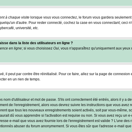
nt à chaque visite
lorsque vous vous connectez, le forum vous gardera seulement 
r quelqu'un d'autre. Pour rester connecté, cochez la case en vous connectant; ceci
ybercafé, université, etc.
se dans la liste des utilisateurs en ligne ?
ence en ligne
; si vous choisissez
Oui
, vous n'apparaîtrez qu'uniquement aux yeux
, il peut par contre être réinitialisé. Pour ce faire, allez sur la page de connexion 
ecter en un rien de temps.
nom d'utilisateur et mot de passe. S'ils ont correctement été entrés, alors il y a de
ent de l'enregistrement, alors vous devrez suivre les instructions que vous avez reç
èrent que tous les nouveaux enregistrements soient activés, soit par vous-même, soi
ait dû vous apprendre si l'activation est requise ou non. Si vous avez reçu un e-mai
resse e-mail que vous avez fournie lors de l'enregistrement est valide ? L'une des rai
tentionnés abuser du forum anonymement. Si vous êtes sûr que l'adresse e-mail que 