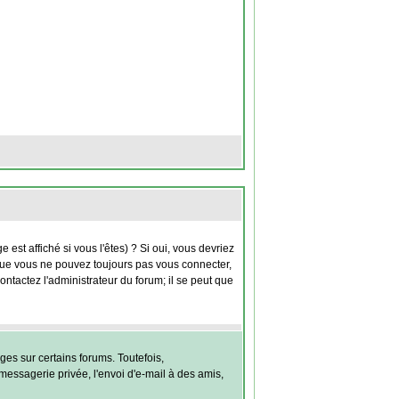
st affiché si vous l'êtes) ? Si oui, vous devriez
 que vous ne pouvez toujours pas vous connecter,
contactez l'administrateur du forum; il se peut que
es sur certains forums. Toutefois,
messagerie privée, l'envoi d'e-mail à des amis,