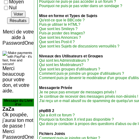
Moyen
Pourquoi ne puis-je pas accéder à un forum ?
Pourquoi ne puis-je pas voter dans un sondage ?
Nul
Voter
Mise en forme et Types de Sujets
Qu'est-ce que le BBCode ?
Résultats
Puis-je utiliser le HTML?
Que sont les Smileys ?
Merci de votre
Puis-je poster des Images?
aide à
Que sont les Annonces ?
Que sont les Post-it ?
PasswordOne
Que sont les Sujets de discussions verrouillés ?
Niveaux des Utilisateurs et Groupes
Qui sont les Administrateurs ?
Qui sont les Modérateurs?
Merci
Que sont les groupes d'utilisateurs ?
beaucoup
Comment puis-je joindre un groupe d'utilisateurs ?
Comment puis-je devenir le modérateur d'un groupe d'utilis
pour votre
don, et votre
Messagerie Privée
aide.
Je ne peux pas envoyer de messages privés !
Je continue de recevoir des messages privés non-désirés !
Message du Livre
J'ai reçu un e-mail abusif ou de spamming de quelqu'un sur
d'or
ZaZa
phpBB 2
Ok poupée,
Qui a écrit ce forum ?
Pourquoi la fonction X n'est pas disponible ?
j'aurai ton mot
Qui dois-je contacter à propos des questions d'abus ou de lé
de passe !
Merci
Fichiers Joints
PasswordOne
Comment puis-je joindre un fichier ?