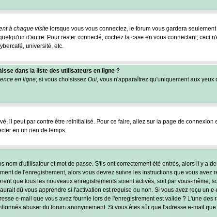
nt à chaque visite
lorsque vous vous connectez, le forum vous gardera seulement 
r quelqu'un d'autre. Pour rester connecté, cochez la case en vous connectant; ceci
ybercafé, université, etc.
se dans la liste des utilisateurs en ligne ?
ence en ligne
; si vous choisissez
Oui
, vous n'apparaîtrez qu'uniquement aux yeux
, il peut par contre être réinitialisé. Pour ce faire, allez sur la page de connexion 
ecter en un rien de temps.
nom d'utilisateur et mot de passe. S'ils ont correctement été entrés, alors il y a de
ent de l'enregistrement, alors vous devrez suivre les instructions que vous avez reç
èrent que tous les nouveaux enregistrements soient activés, soit par vous-même, soi
ait dû vous apprendre si l'activation est requise ou non. Si vous avez reçu un e-mai
resse e-mail que vous avez fournie lors de l'enregistrement est valide ? L'une des rai
tentionnés abuser du forum anonymement. Si vous êtes sûr que l'adresse e-mail que 