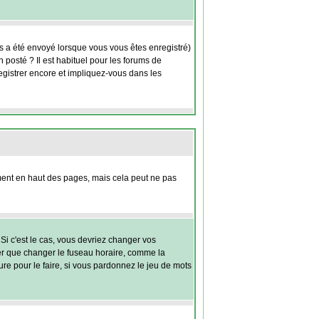
us a été envoyé lorsque vous vous êtes enregistré)
 posté ? Il est habituel pour les forums de
egistrer encore et impliquez-vous dans les
nt en haut des pages, mais cela peut ne pas
Si c'est le cas, vous devriez changer vos
ter que changer le fuseau horaire, comme la
eure pour le faire, si vous pardonnez le jeu de mots