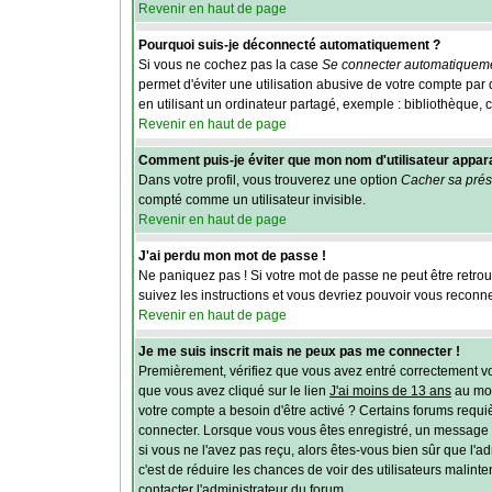
Revenir en haut de page
Pourquoi suis-je déconnecté automatiquement ?
Si vous ne cochez pas la case
Se connecter automatiqueme
permet d'éviter une utilisation abusive de votre compte pa
en utilisant un ordinateur partagé, exemple : bibliothèque, c
Revenir en haut de page
Comment puis-je éviter que mon nom d'utilisateur apparais
Dans votre profil, vous trouverez une option
Cacher sa prés
compté comme un utilisateur invisible.
Revenir en haut de page
J'ai perdu mon mot de passe !
Ne paniquez pas ! Si votre mot de passe ne peut être retrouvé
suivez les instructions et vous devriez pouvoir vous reconn
Revenir en haut de page
Je me suis inscrit mais ne peux pas me connecter !
Premièrement, vérifiez que vous avez entré correctement vos 
que vous avez cliqué sur le lien
J'ai moins de 13 ans
au mom
votre compte a besoin d'être activé ? Certains forums requi
connecter. Lorsque vous vous êtes enregistré, un message aur
si vous ne l'avez pas reçu, alors êtes-vous bien sûr que l'ad
c'est de réduire les chances de voir des utilisateurs malin
contacter l'administrateur du forum.