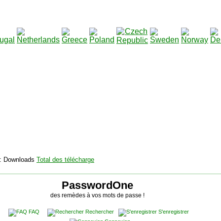
2115136
Total des téléchargements
:
|
Total des fichiers à télécha
PasswordOne
des remèdes à vos mots de passe !
FAQ
Rechercher
S'enregistrer