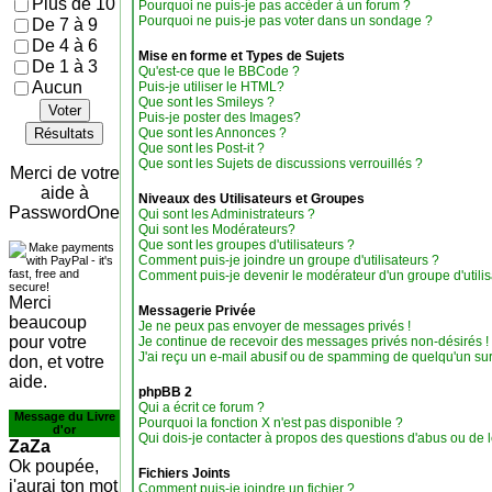
Plus de 10
Pourquoi ne puis-je pas accéder à un forum ?
Pourquoi ne puis-je pas voter dans un sondage ?
De 7 à 9
De 4 à 6
Mise en forme et Types de Sujets
De 1 à 3
Qu'est-ce que le BBCode ?
Aucun
Puis-je utiliser le HTML?
Que sont les Smileys ?
Voter
Puis-je poster des Images?
Résultats
Que sont les Annonces ?
Que sont les Post-it ?
Que sont les Sujets de discussions verrouillés ?
Merci de votre
aide à
Niveaux des Utilisateurs et Groupes
PasswordOne
Qui sont les Administrateurs ?
Qui sont les Modérateurs?
Que sont les groupes d'utilisateurs ?
Comment puis-je joindre un groupe d'utilisateurs ?
Comment puis-je devenir le modérateur d'un groupe d'utilis
Merci
Messagerie Privée
beaucoup
Je ne peux pas envoyer de messages privés !
pour votre
Je continue de recevoir des messages privés non-désirés !
J'ai reçu un e-mail abusif ou de spamming de quelqu'un sur
don, et votre
aide.
phpBB 2
Qui a écrit ce forum ?
Message du Livre
Pourquoi la fonction X n'est pas disponible ?
d'or
Qui dois-je contacter à propos des questions d'abus ou de lé
ZaZa
Ok poupée,
Fichiers Joints
j'aurai ton mot
Comment puis-je joindre un fichier ?