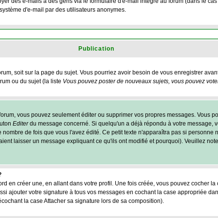
yer des e-mails à des gens via le formulaire d'e-mail intégré au forum (dans le cas o
du système d'e-mail par des utilisateurs anonymes.
Publication
forum, soit sur la page du sujet. Vous pourriez avoir besoin de vous enregistrer ava
rum ou du sujet (la liste
Vous pouvez poster de nouveaux sujets, vous pouvez voter,
 forum, vous pouvez seulement éditer ou supprimer vos propres messages. Vous p
outon
Editer
du message concerné. Si quelqu'un a déjà répondu à votre message, vo
 nombre de fois que vous l'avez édité. Ce petit texte n'apparaîtra pas si personne n
ient laisser un message expliquant ce qu'ils ont modifié et pourquoi). Veuillez note
?
d en créer une, en allant dans votre profil. Une fois créée, vous pouvez cocher la
si ajouter votre signature à tous vos messages en cochant la case appropriée dan
écochant la case Attacher sa signature lors de sa composition).