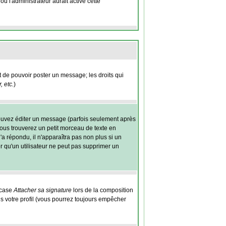
ù l'administrateur aurait activé cette
nt de pouvoir poster un message; les droits qui
 etc.
)
ouvez éditer un message (parfois seulement après
us trouverez un petit morceau de texte en
'a répondu, il n'apparaîtra pas non plus si un
r qu'un utilisateur ne peut pas supprimer un
 case
Attacher sa signature
lors de la composition
s votre profil (vous pourrez toujours empêcher