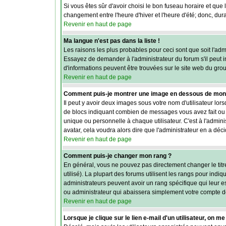
Si vous êtes sûr d'avoir choisi le bon fuseau horaire et que 
changement entre l'heure d'hiver et l'heure d'été; donc, dura
Revenir en haut de page
Ma langue n'est pas dans la liste !
Les raisons les plus probables pour ceci sont que soit l'adm
Essayez de demander à l'administrateur du forum s'il peut in
d'informations peuvent être trouvées sur le site web du gro
Revenir en haut de page
Comment puis-je montrer une image en dessous de mon n
Il peut y avoir deux images sous votre nom d'utilisateur lo
de blocs indiquant combien de messages vous avez fait ou v
unique ou personnelle à chaque utilisateur. C'est à l'adminis
avatar, cela voudra alors dire que l'administrateur en a dé
Revenir en haut de page
Comment puis-je changer mon rang ?
En général, vous ne pouvez pas directement changer le titre 
utilisé). La plupart des forums utilisent les rangs pour ind
administrateurs peuvent avoir un rang spécifique qui leur e
ou administrateur qui abaissera simplement votre compte d
Revenir en haut de page
Lorsque je clique sur le lien e-mail d'un utilisateur, on