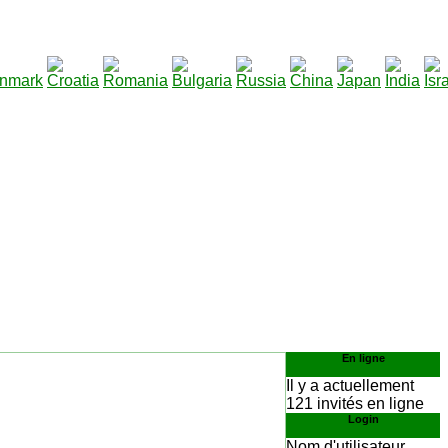
290
rger
:
En ligne
Il y a actuellement
121 invités en ligne
Login
Nom d'utilisateur