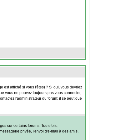
st affiché si vous l'êtes) ? Si oui, vous devriez
 que vous ne pouvez toujours pas vous connecter,
contactez l'administrateur du forum; il se peut que
es sur certains forums. Toutefois,
messagerie privée, l'envoi d'e-mail à des amis,