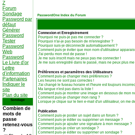
Z
Forum
Sondage
PasswordOne Index du Forum
Password par
défaut
Générer
Connexion et Enregistrement
Password
Pourquoi ne puis-je pas me connecter ?
Tester
Pourquoi n'ai-je pas besoin de m'enregistrer ?
Pourquoi suis-je déconnecté automatiquement ?
Password
Comment puis-je éviter que mon nom d'utilisateur apparaisse
Web
J'ai perdu mon mot de passe !
Password
Je me suis inscrit mais ne peux pas me connecter !
Le Livre d'or
Je me suis enregistré dans le passé, mais ne peux plus me
Lettre
Préférences et paramètres des Utilisateurs
d'information
Comment puis-je changer mes préférences ?
Partenaires
Les heures ne sont pas correctes !
Indiquer le
J'ai changé le fuseau horaire et l'heure est toujours incorrec
Ma langue n'est pas dans la liste !
site
Comment puis-je montrer une image en dessous de mon nom
Plan du site
Comment puis-je changer mon rang ?
Sondage
Lorsque je clique sur le lien e-mail d'un utilisateur, on m
Combien de
Publication
mots de
Comment puis-je poster un sujet dans un forum ?
passe
Comment puis-je éditer ou supprimer un message ?
Comment puis-je ajouter une signature à mon message ?
retenez-vous
Comment puis-je créer un sondage ?
?
Comment puis-je éditer ou supprimer un sondage ?