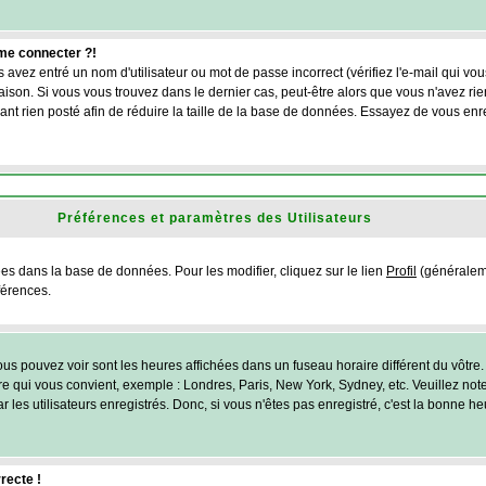
 me connecter ?!
 avez entré un nom d'utilisateur ou mot de passe incorrect (vérifiez l'e-mail qui vo
son. Si vous vous trouvez dans le dernier cas, peut-être alors que vous n'avez rien
nt rien posté afin de réduire la taille de la base de données. Essayez de vous enr
Préférences et paramètres des Utilisateurs
ées dans la base de données. Pour les modifier, cliquez sur le lien
Profil
(généraleme
férences.
us pouvez voir sont les heures affichées dans un fuseau horaire différent du vôtre. 
ire qui vous convient, exemple : Londres, Paris, New York, Sydney, etc. Veuillez no
 les utilisateurs enregistrés. Donc, si vous n'êtes pas enregistré, c'est la bonne h
recte !