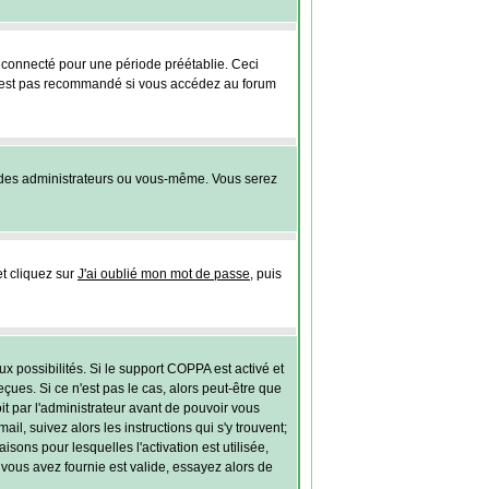
connecté pour une période préétablie. Ceci
 n'est pas recommandé si vous accédez au forum
 des administrateurs ou vous-même. Vous serez
et cliquez sur
J'ai oublié mon mot de passe
, puis
ux possibilités. Si le support COPPA est activé et
ues. Si ce n'est pas le cas, alors peut-être que
t par l'administrateur avant de pouvoir vous
l, suivez alors les instructions qui s'y trouvent;
sons pour lesquelles l'activation est utilisée,
vous avez fournie est valide, essayez alors de