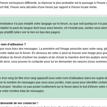
l'heure est toujours différente, la réponse la plus probable est le passage à l'heure
nt l'été, l'heure sera décalée d'une heure par rapport à l'heure locale réelle.
inistrateur n'a pas installé votre langage sur le forum, ou que soit quelqu'un n'a pa
staller le pack de langue dont vous avez besoin; s'il n'existe pas, sentez-vous alor
upe phpBB (allez voir le lien en bas des pages).
om d'utilisateur ?
rsque vous lisez des messages. La première est l'image associée avec votre rang, g
otre statut sur le forum. En dessous de celle-ci peut se trouver une image plus 
trateur du forum d'activer les avatars et de choisir la manière dont les avatars ser
cidé ainsi, vous pouvez le contacter pour lui en demander les raisons (nous sommes 
d'un rang (le titre d'un rang apparaît sous votre nom d'utilisateur dans les sujets d
iquer le nombre de messages que vous avez postés, mais aussi pour identifier certain
st propre. Veuillez ne pas poster inutilement sur le forum dans le but d'élever vot
e votre nombre total de messages.
 me demande de me connecter !