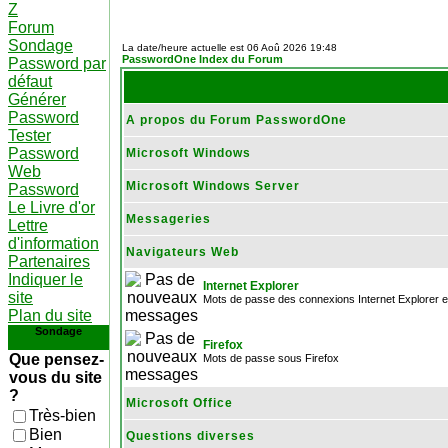
Z
Forum
Sondage
La date/heure actuelle est 06 Aoû 2026 19:48
PasswordOne Index du Forum
Password par
défaut
Générer
Password
A propos du Forum PasswordOne
Tester
Password
Microsoft Windows
Web
Microsoft Windows Server
Password
Le Livre d'or
Messageries
Lettre
d'information
Navigateurs Web
Partenaires
Indiquer le
Internet Explorer
site
Mots de passe des connexions Internet Explorer e
Plan du site
Sondage
Firefox
Que pensez-
Mots de passe sous Firefox
vous du site
?
Microsoft Office
Très-bien
Bien
Questions diverses