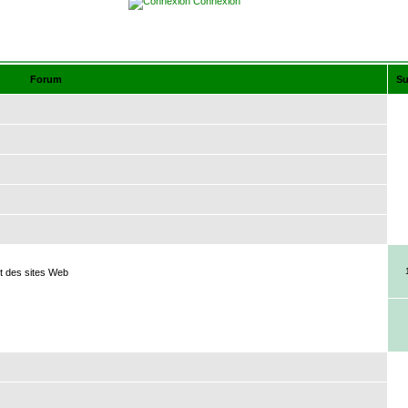
Connexion
Forum
Su
t des sites Web