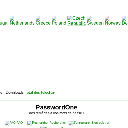
2115131
Total des téléchargements
:
|
Total des fichiers à té
PasswordOne
des remèdes à vos mots de passe !
FAQ
Rechercher
S'enregistrer