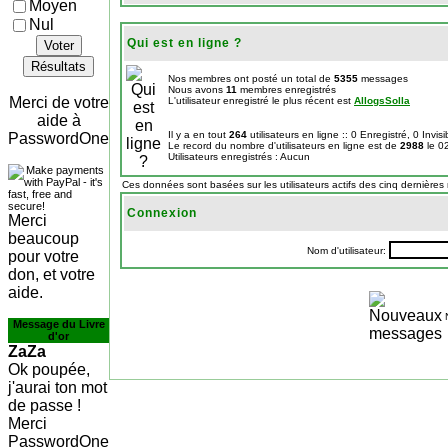
Moyen
Nul
Qui est en ligne ?
Voter
Résultats
Nos membres ont posté un total de
5355
messages
Nous avons
11
membres enregistrés
Merci de votre
L'utilisateur enregistré le plus récent est
AllogsSolla
aide à
Il y a en tout
264
utilisateurs en ligne :: 0 Enregistré, 0 Invis
PasswordOne
Le record du nombre d'utilisateurs en ligne est de
2988
le 0
Utilisateurs enregistrés : Aucun
Ces données sont basées sur les utilisateurs actifs des cinq dernières
Connexion
Merci
beaucoup
Nom d'utilisateur:
pour votre
don, et votre
aide.
Message du Livre
d'or
ZaZa
Ok poupée,
j'aurai ton mot
de passe !
Merci
PasswordOne