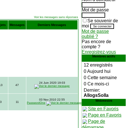
Mot de passe
Voir les messages sans réponses
Se souvenir de
jets
Messages
Derniers Messages
moi
Mot de passe
oublié ?
Pas encore de
compte ?
Enregistrez-vous
Membres actifs
12 enregistrés
0 Aujourd hui
0 Cette semaine
24 Juin 2020 19:03
0 Ce mois-ci
13
47
Dernier:
AllogsSolla
03 Nov 2010 22:55
Webmestre
3
11
PasswordOne
Site en Favoris
Page en Favoris
Page de
démarrage