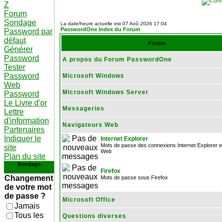
Z
Forum
Sondage
La date/heure actuelle est 07 Aoû 2026 17:04
PasswordOne Index du Forum
Password par
défaut
Forum
Générer
Password
A propos du Forum PasswordOne
Tester
Password
Microsoft Windows
Web
Microsoft Windows Server
Password
Le Livre d'or
Messageries
Lettre
d'information
Navigateurs Web
Partenaires
Indiquer le
Internet Explorer
Mots de passe des connexions Internet Explorer et
site
Web
Plan du site
Sondage
Firefox
Changement
Mots de passe sous Firefox
de votre mot
de passe ?
Microsoft Office
Jamais
Tous les
Questions diverses