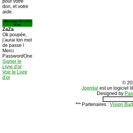
pour votre
don, et votre
aide.
Message du Livre
d'or
ZaZa
Ok poupée,
j'aurai ton mot
de passe !
Merci
PasswordOne
Signer le
Livre d'or
Voir le Livre
d'or
© 20
Joomla!
est un logiciel 
Designed by
Pas
*** Partenaires :
Vision Bud