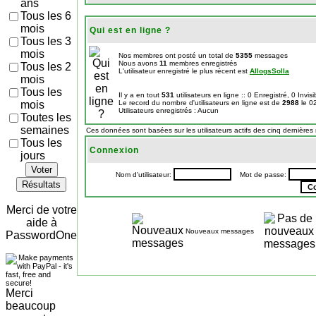
ans
Tous les 6
mois
Qui est en ligne ?
Tous les 3
mois
Nos membres ont posté un total de
5355
messages
Nous avons
11
membres enregistrés
Tous les 2
L'utilisateur enregistré le plus récent est
AllogsSolla
mois
Tous les
Il y a en tout
531
utilisateurs en ligne :: 0 Enregistré, 0 Invis
mois
Le record du nombre d'utilisateurs en ligne est de
2988
le 0
Utilisateurs enregistrés : Aucun
Toutes les
semaines
Ces données sont basées sur les utilisateurs actifs des cinq dernières
Tous les
Connexion
jours
Voter
Nom d'utilisateur:
Mot de passe:
Résultats
Merci de votre
aide à
Nouveaux messages
PasswordOne
Merci
beaucoup