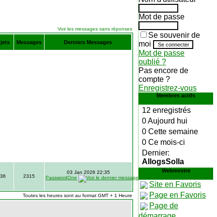
Mot de passe
Voir les messages sans réponses
Se souvenir de
jets
Messages
Derniers Messages
moi
Mot de passe
oublié ?
Pas encore de
compte ?
Enregistrez-vous
Membres actifs
12 enregistrés
0 Aujourd hui
0 Cette semaine
0 Ce mois-ci
Dernier:
AllogsSolla
Webmestre
03 Jan 2026 22:35
36
2315
PasswordOne
Site en Favoris
Page en Favoris
Toutes les heures sont au format GMT + 1 Heure
Page de
démarrage