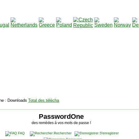
2115158
Total des téléchargements
:
|
Total des fichiers à t
PasswordOne
des remèdes à vos mots de passe !
FAQ
Rechercher
S'enregistrer