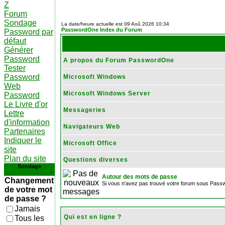
Z
Forum
Sondage
La date/heure actuelle est 09 Aoû 2026 10:34
PasswordOne Index du Forum
Password par
défaut
Générer
Password
A propos du Forum PasswordOne
Tester
Password
Microsoft Windows
Web
Microsoft Windows Server
Password
Le Livre d'or
Messageries
Lettre
d'information
Navigateurs Web
Partenaires
Indiquer le
Microsoft Office
site
Plan du site
Questions diverses
Sondage
Autour des mots de passe
Changement
Si vous n'avez pas trouvé votre forum sous Passw
de votre mot
de passe ?
Jamais
Qui est en ligne ?
Tous les