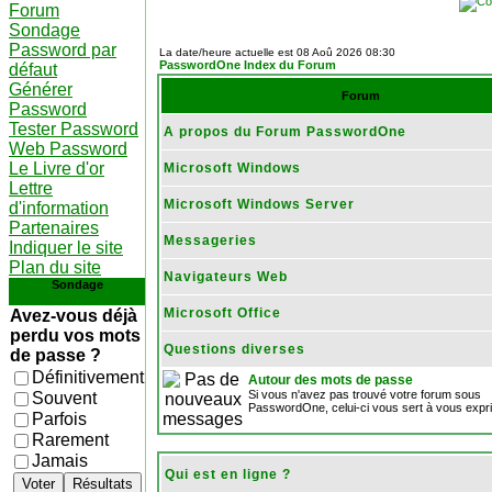
Forum
Sondage
Password par
La date/heure actuelle est 08 Aoû 2026 08:30
PasswordOne Index du Forum
défaut
Générer
Forum
Password
Tester Password
A propos du Forum PasswordOne
Web Password
Le Livre d'or
Microsoft Windows
Lettre
Microsoft Windows Server
d'information
Partenaires
Messageries
Indiquer le site
Plan du site
Navigateurs Web
Sondage
Microsoft Office
Avez-vous déjà
perdu vos mots
Questions diverses
de passe ?
Définitivement
Autour des mots de passe
Si vous n'avez pas trouvé votre forum sous
Souvent
PasswordOne, celui-ci vous sert à vous expr
Parfois
Rarement
Jamais
Qui est en ligne ?
Voter
Résultats