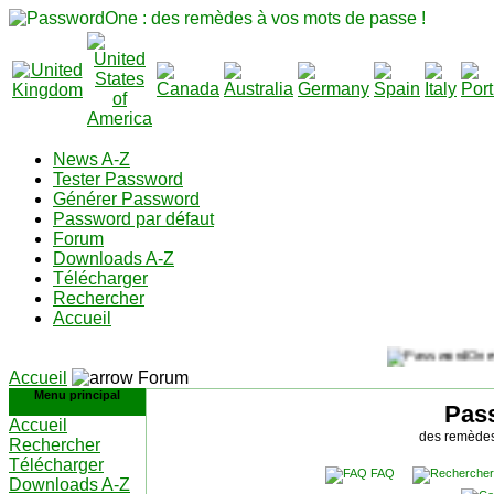
News A-Z
Tester Password
Générer Password
Password par défaut
Forum
Downloads A-Z
Télécharger
Rechercher
Accueil
Accueil
Forum
Menu principal
Pas
Accueil
des remèdes
Rechercher
Télécharger
FAQ
Downloads A-Z