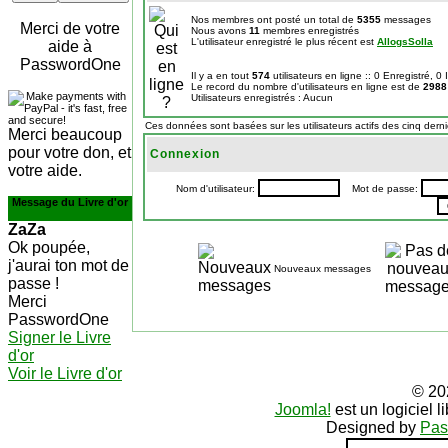
Nos membres ont posté un total de
5355
messages
Merci de votre
Nous avons
11
membres enregistrés
L'utilisateur enregistré le plus récent est
AllogsSolla
aide à
PasswordOne
Il y a en tout
574
utilisateurs en ligne :: 0 Enregistré, 0
Le record du nombre d'utilisateurs en ligne est de
2988
Utilisateurs enregistrés : Aucun
Ces données sont basées sur les utilisateurs actifs des cinq dern
Merci beaucoup
pour votre don, et
Connexion
votre aide.
Nom d'utilisateur:
Mot de passe:
Message du Livre d'or
ZaZa
Ok poupée,
j'aurai ton mot de
Nouveaux messages
passe !
Merci
PasswordOne
Signer le Livre
d'or
Voir le Livre d'or
© 20
Joomla!
est un logiciel 
Designed by
Pas