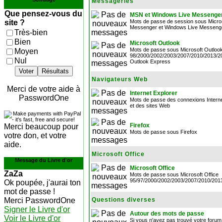
Messageries
Que pensez-vous du
MSN et Windows Live Messenge
site ?
Mots de passe de session sous Micr
Messenger et Windows Live Messeng
Très-bien
Bien
Microsoft Outlook
Mots de passe sous Microsoft Outloo
Moyen
98/2000/2002/2003/2007/2010/2013/2
Nul
Outlook Express
Voter
Résultats
Navigateurs Web
Merci de votre aide à
Internet Explorer
PasswordOne
Mots de passe des connexions Interne
et des sites Web
Firefox
Merci beaucoup pour
Mots de passe sous Firefox
votre don, et votre
aide.
Microsoft Office
Message du Livre d'or
Microsoft Office
ZaZa
Mots de passe sous Microsoft Office
95/97/2000/2002/2003/2007/2010/201
Ok poupée, j'aurai ton
mot de passe !
Merci PasswordOne
Questions diverses
Signer le Livre d'or
Autour des mots de passe
Voir le Livre d'or
Si vous n'avez pas trouvé votre foru