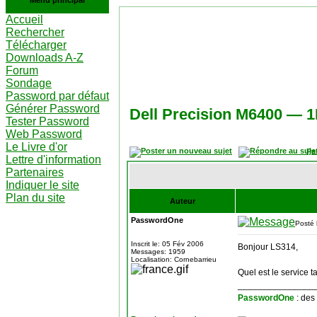
Menu principal
Accueil
Rechercher
Télécharger
Downloads A-Z
Forum
Sondage
Password par défaut
Générer Password
Dell Precision M6400 — 
Tester Password
Web Password
Le Livre d'or
Pa
Lettre d'information
Partenaires
Indiquer le site
Plan du site
Auteur
PasswordOne
Posté 
Inscrit le: 05 Fév 2006
Bonjour LS314,
Messages: 1959
Localisation: Cornebarrieu
Quel est le service 
________________
PasswordOne
: des