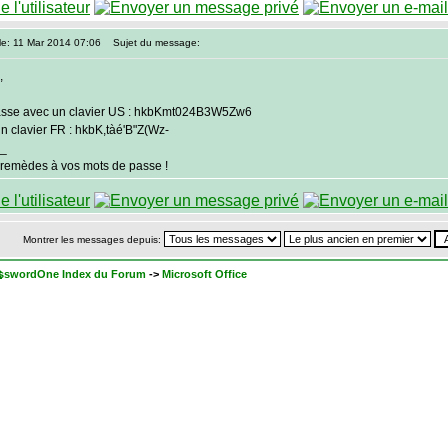
le: 11 Mar 2014 07:06
Sujet du message:
,
asse avec un clavier US : hkbKmt024B3W5Zw6
n clavier FR : hkbK,tàé'B"Z(Wz-
_
 remèdes à vos mots de passe !
Montrer les messages depuis:
sswordOne Index du Forum
->
Microsoft Office