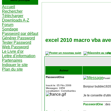
Menu principal
Accueil
Rechercher
Télécharger
Downloads A-Z
Forum
Sondage
Password par défaut
Générer Password
excel 2010 macro vba av
Tester Password
Web Password
Le Livre d'or
Pa
Lettre d'information
Partenaires
Indiquer le site
Plan du site
Auteur
PasswordOne
Posté 
Inscrit le: 05 Fév 2006
Bonjour bubble1920
Messages: 1959
Localisation: Cornebarrieu
Je te conseille d'util
________________
PasswordOne
: des