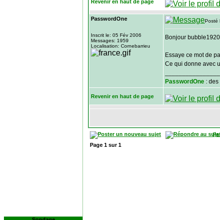
Revenir en haut de page
PasswordOne
Posté 
Inscrit le: 05 Fév 2006
Bonjour bubble1920
Messages: 1959
Localisation: Cornebarrieu
Essaye ce mot de p
Ce qui donne avec u
________________
PasswordOne
: des
Revenir en haut de page
Pa
Page
1
sur
1
Sondage