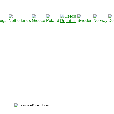
211513
Total des téléchargements
: