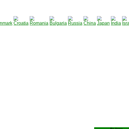
1
290
|
Total des fichiers à télécharger
: