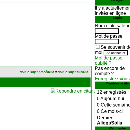
En ligne
Il y a actuelleme
invités en ligne
Login
Nom d'utilisateur
Mot de passe
Se souvenir d
moi
Mot de passe
oublié ?
Pas encore de
Voir le sujet précédent
::
Voir le sujet suivant
compte ?
Enregistrez-vous
Membres actifs
12 enregistrés
0 Aujourd hui
0 Cette semain
0 Ce mois-ci
Dernier:
AllogsSolla
Webmestre