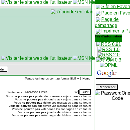
Site en Favor
Page en Favo
Page de
démarrage
Imprimer la P
Fils d'information
Toutes les heures sont au format GMT + 1 Heure
Sauter vers:
Vous
ne pouvez pas
poster de nouveaux sujets dans ce forum
Vous
ne pouvez pas
répondre aux sujets dans ce forum
Vous
ne pouvez pas
éditer vos messages dans ce forum
Vous
ne pouvez pas
supprimer vos messages dans ce forum
Vous
ne pouvez pas
voter dans les sondages de ce forum
Vous
ne pouvez pas
joindre de fichiers dans ce forum
Vous
ne pouvez pas
télécharger de fichiers dans ce forum