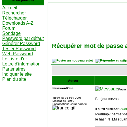
Menu principal
Accueil
Rechercher
Télécharger
Downloads A-Z
Forum
Sondage
Password par défaut
Générer Password
Récupérer mot de passe 
Tester Password
Web Password
Le Livre d'or
Pa
Lettre d'information
Partenaires
Indiquer le site
Plan du site
Auteur
PasswordOne
Posté 
Inscrit le: 05 Fév 2006
Bonjour mezos,
Messages: 1959
Localisation: Cornebarrieu
Il suffit d'utiliser
Pwdu
Pwdump7 permet de r
le hash NTLM et La
________________