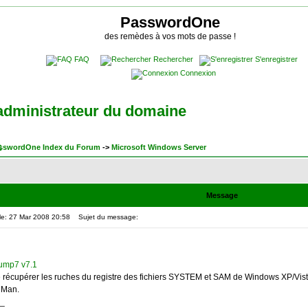
PasswordOne
des remèdes à vos mots de passe !
FAQ
Rechercher
S'enregistrer
Connexion
administrateur du domaine
sswordOne Index du Forum
->
Microsoft Windows Server
Message
le: 27 Mar 2008 20:58
Sujet du message:
mp7 v7.1
écupérer les ruches du registre des fichiers SYSTEM et SAM de Windows XP/Vista/
nMan.
_