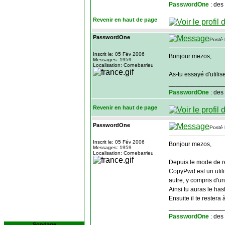
PasswordOne
: des
Revenir en haut de page
PasswordOne
Posté 
Inscrit le: 05 Fév 2006
Bonjour mezos,
Messages: 1959
Localisation: Cornebarrieu
As-tu essayé d'utilis
________________
PasswordOne
: des
Revenir en haut de page
PasswordOne
Posté 
Inscrit le: 05 Fév 2006
Bonjour mezos,
Messages: 1959
Localisation: Cornebarrieu
Depuis le mode de re
CopyPwd est un utili
autre, y compris d'
Ainsi tu auras le ha
Ensuite il te restera
________________
PasswordOne
: des
Sondage