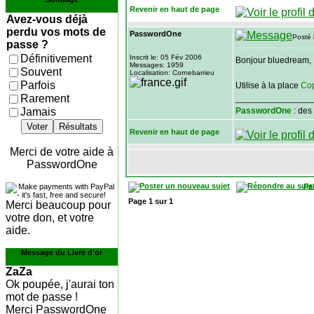
Revenir en haut de page
Avez-vous déjà
perdu vos mots de
PasswordOne
Posté 
passe ?
Définitivement
Inscrit le: 05 Fév 2006
Bonjour bluedream,
Messages: 1959
Souvent
Localisation: Cornebarrieu
Parfois
Utilise à la place
Co
Rarement
________________
Jamais
PasswordOne
: des
Voter
Résultats
Revenir en haut de page
Merci de votre aide à
PasswordOne
Pa
Page
1
sur
1
Merci beaucoup pour
votre don, et votre
aide.
Message du Livre d'or
ZaZa
Ok poupée, j'aurai ton
mot de passe !
Merci PasswordOne