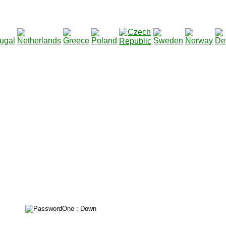
2115131
Total des téléchargements
: