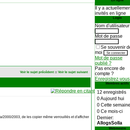
En ligne
Il y a actuelleme
invités en ligne
Login
Nom d'utilisateur
Mot de passe
Se souvenir d
moi
Mot de passe
oublié ?
Pas encore de
Voir le sujet précédent
::
Voir le sujet suivant
compte ?
Enregistrez-vous
Membres actifs
12 enregistrés
0 Aujourd hui
0 Cette semain
0 Ce mois-ci
2000/2003, de les copier même verrouillés et d'afficher
Dernier:
AllogsSolla
Webmestre