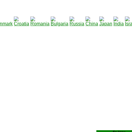
290
|
Total des fichiers à télécharger
: