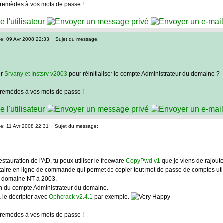
 remèdes à vos mots de passe !
le: 09 Avr 2008 22:33
Sujet du message:
er
Srvany et Instsrv v2003
pour réinitialiser le compte Administrateur du domaine ?
_
 remèdes à vos mots de passe !
le: 11 Avr 2008 22:31
Sujet du message:
stauration de l'AD, tu peux utiliser le freeware
CopyPwd v1
que je viens de rajoute
taire en ligne de commande qui permet de copier tout mot de passe de comptes util
un domaine NT à 2003.
sh du compte Administrateur du domaine.
 à le décripter avec
Ophcrack v2.4.1
par exemple.
_
 remèdes à vos mots de passe !