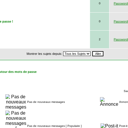
0
Passwor
e passe !
0
Passwor
2
Passwor
Montrer les sujets depuis:
utour des mots de passe
Sau
Pas de nouveaux messages
Annon
Pas de nouveaux messages [ Populaire ]
Post-it