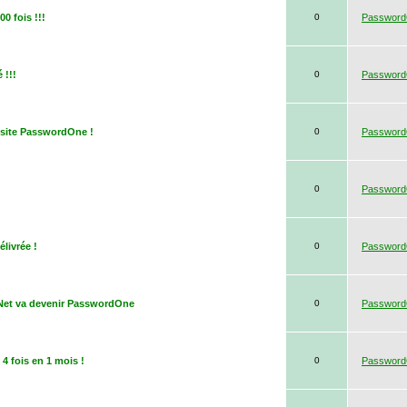
0 fois !!!
0
Passwor
 !!!
0
Passwor
e site PasswordOne !
0
Passwor
0
Passwor
livrée !
0
Passwor
eNet va devenir PasswordOne
0
Passwor
 4 fois en 1 mois !
0
Passwor