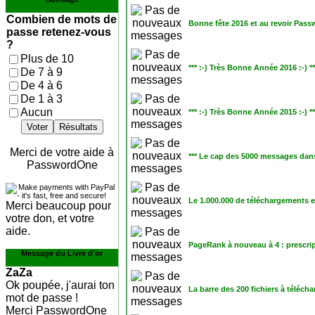
Combien de mots de
Bonne fête 2016 et au revoir Pas
passe retenez-vous
?
Plus de 10
*** :-) Très Bonne Année 2016 :-) **
De 7 à 9
De 4 à 6
De 1 à 3
Aucun
*** :-) Très Bonne Année 2015 :-) **
Voter
Résultats
Merci de votre aide à
*** Le cap des 5000 messages dans
PasswordOne
Le 1.000.000 de téléchargements est
Merci beaucoup pour
votre don, et votre
aide.
PageRank à nouveau à 4 : prescrip
Message du Livre d'or
ZaZa
Ok poupée, j'aurai ton
La barre des 200 fichiers à téléchar
mot de passe !
Merci PasswordOne