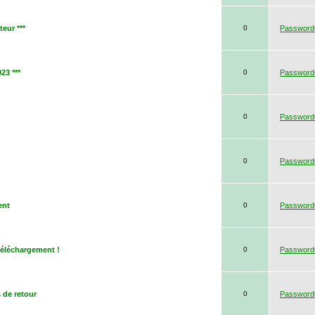
eur ***
0
Passwor
23 ***
0
Passwor
0
Passwor
0
Passwor
ent
0
Passwor
 téléchargement !
0
Passwor
s de retour
0
Passwor