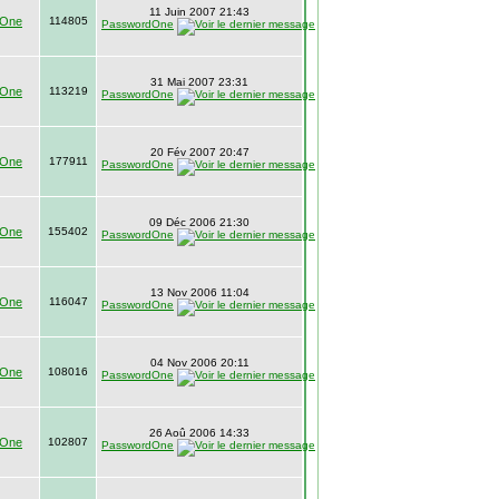
11 Juin 2007 21:43
dOne
114805
PasswordOne
31 Mai 2007 23:31
dOne
113219
PasswordOne
20 Fév 2007 20:47
dOne
177911
PasswordOne
09 Déc 2006 21:30
dOne
155402
PasswordOne
13 Nov 2006 11:04
dOne
116047
PasswordOne
04 Nov 2006 20:11
dOne
108016
PasswordOne
26 Aoû 2006 14:33
dOne
102807
PasswordOne