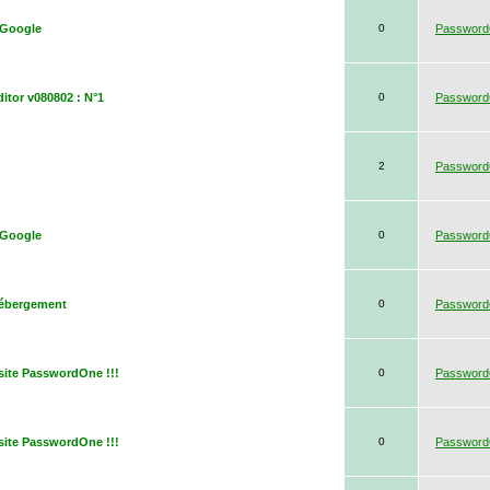
 Google
0
Passwor
itor v080802 : N°1
0
Passwor
2
Passwor
 Google
0
Passwor
hébergement
0
Passwor
e site PasswordOne !!!
0
Passwor
e site PasswordOne !!!
0
Passwor