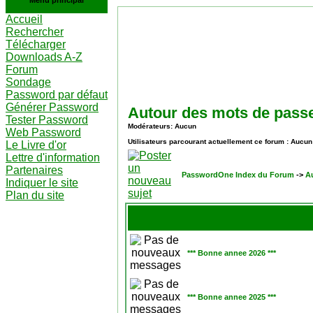
Menu principal
Accueil
Rechercher
Télécharger
Downloads A-Z
Forum
Sondage
Password par défaut
Générer Password
Autour des mots de pass
Tester Password
Modérateurs: Aucun
Web Password
Utilisateurs parcourant actuellement ce forum : Aucun
Le Livre d'or
Lettre d'information
Partenaires
PasswordOne Index du Forum
->
A
Indiquer le site
Plan du site
*** Bonne annee 2026 ***
*** Bonne annee 2025 ***