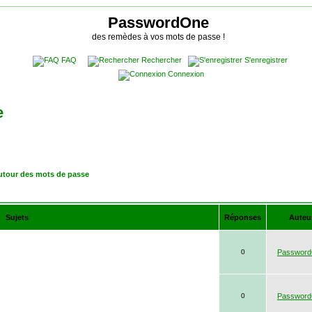
PasswordOne
des remèdes à vos mots de passe !
FAQ
Rechercher
S'enregistrer
Connexion
e
utour des mots de passe
Sujets
Réponses
Auteu
0
Passwor
0
Passwor