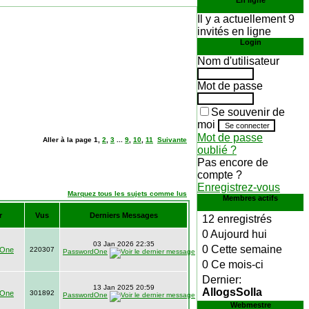
En ligne
Il y a actuellement 9
invités en ligne
Login
Nom d'utilisateur
Mot de passe
Se souvenir de
moi
Mot de passe
Aller à la page
1
,
2
,
3
...
9
,
10
,
11
Suivante
oublié ?
Pas encore de
compte ?
Enregistrez-vous
Marquez tous les sujets comme lus
Membres actifs
r
Vus
Derniers Messages
12 enregistrés
0 Aujourd hui
03 Jan 2026 22:35
0 Cette semaine
dOne
220307
PasswordOne
0 Ce mois-ci
Dernier:
13 Jan 2025 20:59
AllogsSolla
dOne
301892
PasswordOne
Webmestre