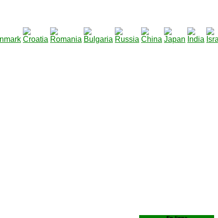
290
|
Total des fichiers à télécharger
: