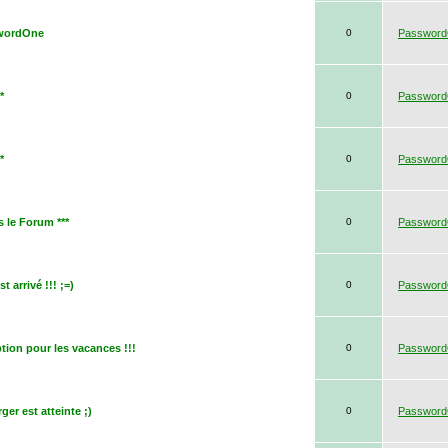
swordOne
0
Passwor
*
0
Passwor
*
0
Passwor
 le Forum ***
0
Passwor
 arrivé !!! ;=)
0
Passwor
tion pour les vacances !!!
0
Passwor
ger est atteinte ;)
0
Passwor