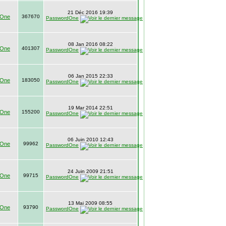
21 Déc 2016 19:39
dOne
367670
PasswordOne
08 Jan 2016 08:22
dOne
401307
PasswordOne
06 Jan 2015 22:33
dOne
183050
PasswordOne
19 Mar 2014 22:51
dOne
155200
PasswordOne
06 Juin 2010 12:43
dOne
99962
PasswordOne
24 Juin 2009 21:51
dOne
99715
PasswordOne
13 Mai 2009 08:55
dOne
93790
PasswordOne