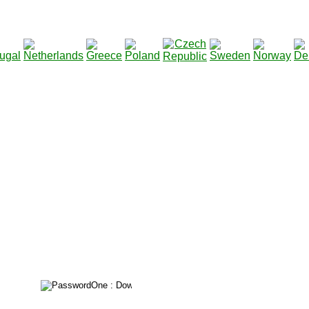
2115133
Total des téléchargements
: