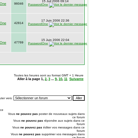
15 Juil 2006 09:14
dOne
96046
PasswordOne
17 Juin 2006 22:36
dOne
42814
PasswordOne
15 Juin 2006 22:04
dOne
47769
PasswordOne
Toutes les heures sont au format GMT + 1 Heure
Aller à la page
1
,
2
,
3
...
9
,
10
,
11
Suivante
ter vers:
ce
Vous
ne pouvez pas
poster de nouveaux sujets dans
ce forum
Vous
ne pouvez pas
répondre aux sujets dans ce
forum
Vous
ne pouvez pas
éditer vos messages dans ce
forum
Vous
ne pouvez pas
supprimer vos messages dans
ce forum