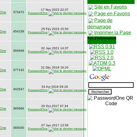
Site en Favoris
17 Nov 2023 22:37
dOne
373472
Page en Favoris
PasswordOne
Page de
démarrage
25 Fév 2023 15:50
dOne
454158
Imprimer la Page
PasswordOne
Fils d'information
02 Jan 2021 14:37
dOne
360946
PasswordOne
31 Déc 2018 16:20
dOne
377142
PasswordOne
02 Avr 2018 09:18
dOne
402547
PasswordOne
20 Oct 2017 07:34
dOne
365966
PasswordOne
07 Jan 2017 13:58
dOne
393030
PasswordOne