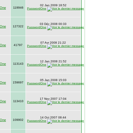
02 Jan 2009 18:52
dOne
119946
PasswordOne
03 Déc 2008 00:33
dOne
127322
PasswordOne
07 Avr 2008 21:22
dOne
41797
PasswordOne
12 Jan 2008 21:52
dOne
113143
PasswordOne
05 Jan 2008 15:03
dOne
159697
PasswordOne
17 Nov 2007 17:04
dOne
113410
PasswordOne
14 Oct 2007 08:44
dOne
109902
PasswordOne