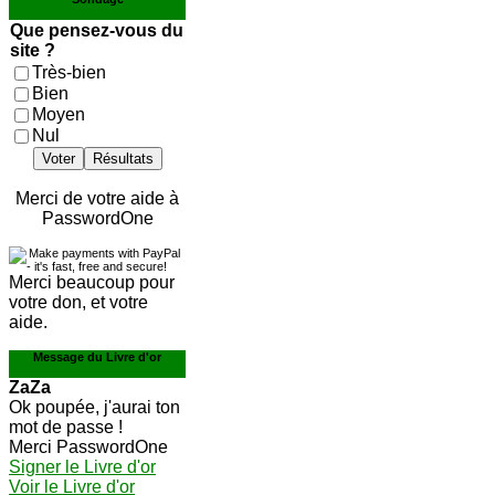
Que pensez-vous du
site ?
Très-bien
Bien
Moyen
Nul
Voter
Résultats
Merci de votre aide à
PasswordOne
Merci beaucoup pour
votre don, et votre
aide.
Message du Livre d'or
ZaZa
Ok poupée, j'aurai ton
mot de passe !
Merci PasswordOne
Signer le Livre d'or
Voir le Livre d'or