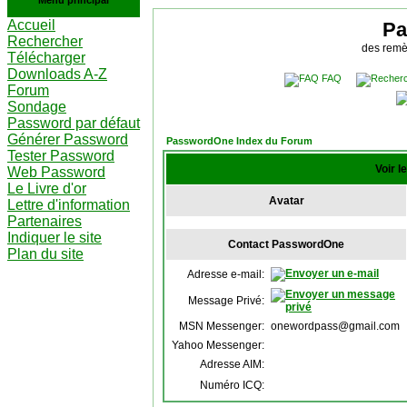
Menu principal
Accueil
Pa
Rechercher
des remè
Télécharger
Downloads A-Z
FAQ
Forum
Sondage
Password par défaut
Générer Password
PasswordOne Index du Forum
Tester Password
Voir l
Web Password
Le Livre d'or
Avatar
Lettre d'information
Partenaires
Indiquer le site
Contact PasswordOne
Plan du site
Adresse e-mail:
Message Privé:
MSN Messenger:
onewordpass@gmail.com
Yahoo Messenger:
Adresse AIM:
Numéro ICQ: