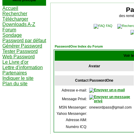
Menu principal
Accueil
Pa
Rechercher
des remè
Télécharger
Downloads A-Z
FAQ
Forum
Sondage
Password par défaut
Générer Password
PasswordOne Index du Forum
Tester Password
Voir l
Web Password
Le Livre d'or
Avatar
Lettre d'information
Partenaires
Indiquer le site
Contact PasswordOne
Plan du site
Adresse e-mail:
Message Privé:
MSN Messenger:
onewordpass@gmail.com
Yahoo Messenger:
Adresse AIM:
Numéro ICQ: