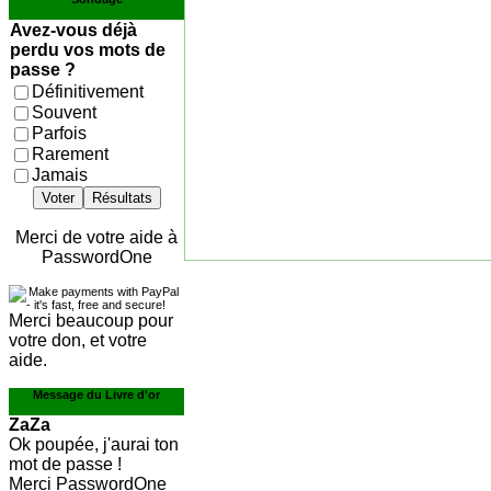
Avez-vous déjà
perdu vos mots de
passe ?
Définitivement
Souvent
Parfois
Rarement
Jamais
Voter
Résultats
Merci de votre aide à
PasswordOne
Merci beaucoup pour
votre don, et votre
aide.
Message du Livre d'or
ZaZa
Ok poupée, j'aurai ton
mot de passe !
Merci PasswordOne