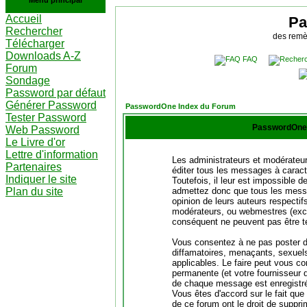
Menu principal
Accueil
Pa
Rechercher
des remè
Télécharger
Downloads A-Z
FAQ
Forum
Sondage
Password par défaut
Générer Password
PasswordOne Index du Forum
Tester Password
PasswordOne 
Web Password
Le Livre d'or
Lettre d'information
Les administrateurs et modérateur
Partenaires
éditer tous les messages à caract
Indiquer le site
Toutefois, il leur est impossible
Plan du site
admettez donc que tous les messa
opinion de leurs auteurs respectif
modérateurs, ou webmestres (exc
conséquent ne peuvent pas être t
Vous consentez à ne pas poster d
diffamatoires, menaçants, sexuels 
applicables. Le faire peut vous c
permanente (et votre fournisseur d
de chaque message est enregistrée 
Vous êtes d'accord sur le fait que
de ce forum ont le droit de supprim