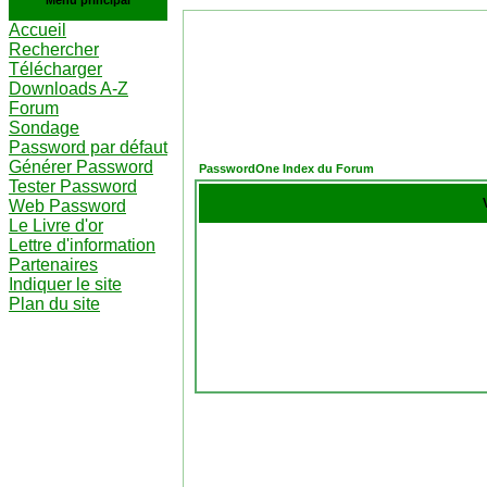
Menu principal
Accueil
Rechercher
Télécharger
Downloads A-Z
Forum
Sondage
Password par défaut
Générer Password
PasswordOne Index du Forum
Tester Password
Web Password
Le Livre d'or
Lettre d'information
Partenaires
Indiquer le site
Plan du site