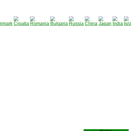
290
|
Total des fichiers à télécharger
: