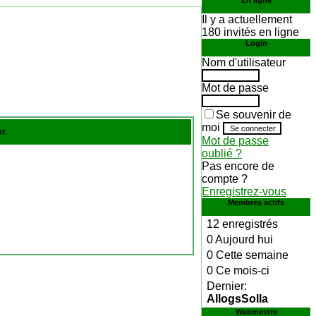
En ligne
Il y a actuellement
180 invités en ligne
Login
Nom d'utilisateur
Mot de passe
Se souvenir de
moi
r.
Mot de passe
oublié ?
Pas encore de
compte ?
Enregistrez-vous
Membres actifs
12 enregistrés
0 Aujourd hui
0 Cette semaine
0 Ce mois-ci
Dernier:
AllogsSolla
Webmestre