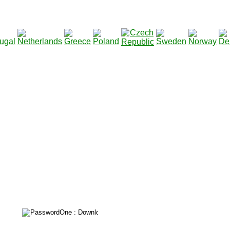
2115142
Total des téléchargements
: