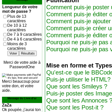
Publication
Comment puis-je poster 
Longueur de votre
mot de passe ?
Comment puis-je éditer 
Plus de 13
Comment puis-je ajouter
caractères
De 10 à 12
Comment puis-je créer 
caractères
Comment puis-je éditer 
De 7 à 9 caractères
De 4 à 6 caractères
Pourquoi ne puis-je pas 
Moins de 3
Pourquoi ne puis-je pas
caractères
Voter
Résultats
Merci de votre aide à
Mise en forme et Types
PasswordOne
Qu'est-ce que le BBCod
Puis-je utiliser le HTML?
Merci beaucoup pour
Que sont les Smileys ?
votre don, et votre
aide.
Puis-je poster des Imag
Message du Livre d'or
Que sont les Annonces 
ZaZa
Que sont les Post-it ?
Ok poupée, j'aurai ton